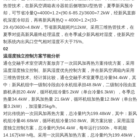
热管技术，在新风空调箱表冷器前后侧增加U型热管，夏季新风预冷
却，可节省冷量Q=4000×1.2×(90.6-85.2)/3600=7.2kW，经新风直膨
机深度冷却后，再将新风再热Q = 4000×1.2×(33-
29.4)/3600=4.8kW，节省新风能耗约12kW。采用三维热管技术，在
夏季对提高新风最终处理温度，在冬季减少新风相对湿度，使新风控
制系统内出风口空气相对湿度不大于75%。
0
2
温湿度独立控制方案节能分析
通仓交融手术室空调方案放弃了一次回风加再热方案传统方案，采用
温度湿度独立控制、新风湿度优先控制方案，并在新风空调箱内采用
三维热管技术。经计算比较，通仓交融手术室夏季总冷量94.4kW，其
中：新风机组中一级制冷段由冷水机组承担48.8kW，二级制冷段由直
膨机承担20.4kW，循环机组冷量5.2kW（单台冷量6.3kW），冬季总
热量34.4kW，新风加热量 21.6kW，循环机组加热量12.8kW（单台热
量3.2kW），加湿量25kg/h。
对比传统的一次回风加再热方案，总冷量约为199.48kW，其中：新风
机组冷量46.68kW，循环机组冷量150.8kW。两方案比较，采用温湿
度独立控制方案，总冷量约为94.4kW，每年运行1500h，年耗能
14.16万kW·h电。采用一次回风再加热方案，总冷量约为199.48kW，