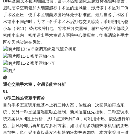
DNA基因技术检测细菌成份，当手术区细菌浓度超过标准值时报警，
启动洁净空调箱加大细菌超标手术区的送风量，形成该手术区对二侧
手术区正压，使手术区细菌浓度始终处于标准值。最后当各手术区手
术结束不同步时，为防止各手术区术后打包交叉感染，采用密闭污物
小车（图11）替代术后打包，将术后各类器械、辅料等物品全部装入
密闭小车内，密闭运出手术室送入医院中心供应室，彻底消除各手术
区交叉感染潜在风险。
图10 洁净空调系统及气流分析图
图11-1 密闭污物小车
图11-2 密闭污物小车
肆
通仓交融手术室，空调节能性分析
0
1
U型三维热管夏季预冷
目前手术室空调系统基本上有二种方案，传统的一次回风加再热系
统，另外一种是温度湿度独立控制、新风湿度优先控制。二种空调系
统方案从h-d图上分析，从L1点加热到T点，可利用余热、废热进行加
热。新风冷却后再加热有多种方案，如可采用多功能热泵机组的废热
再加热，也可采用直接蒸发冷却器的冷凝热再加热。本方案采用三维