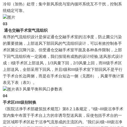
冷却（加热）处理；集中新风系统与室内循环系统互不干扰，控制系
统稳定可靠。
0
3
通仓交融手术室气流组织
有序的气流组织设计是保证通仓交融手术室的洁净度，防止菌尘污染
的重要措施，上部送风下部回风的气流组织设计，可以有效控制各手
术区菌尘沉降污染。但受通仓交融手术室平面及各种条件限制，上部
下回气流组织有一定困难，我们按现有成熟的设计经验,送风形式设计
成：I级手术区上部送风，1/3风量下回，2/3风量上回，而III级手术区
上部送风，全部采用下回风，并且I级和III级手术室下部回风不是平行
于手术台长边两侧，而是在手术台短边一侧（见图8），风量平衡计算
表见下表（表3）。
表3 风量平衡和风口参数表
0
4
手术区I/III级别转换
《医院洁净手术部建筑技术规范》第8.2.1条规定，“I级~III级洁净手术
室内集中布置于手术台上方的非诱导型送风装，应使包括手术台的一
定区域即手术区处于洁净气流形成的主流区内。”我们从I级~III级洁净