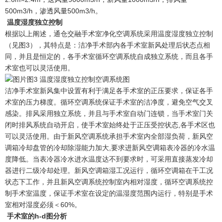
500m3/h，渗透风量500m3/h。
温度湿度独立控制
根据以上阐述，通仓交融手术室净化空调系统采用温度湿度独立控制
（见图3），其特点是：洁净手术部内各手术室新风处理后状态点相
同，并且是恒定的，各手术室循环空调系统自成独立系统，而且各手
术室也可以灵活使用。
图3 温度湿度独立控制空调系统图
洁净手术室新风集中设置有利于满足各手术室的正压要求，保证各手
术室的压力梯度。循环空调系统保证手术室的洁净度，避免空气交叉
感染。排风采用独立系统，并且与手术室自动门连锁，当手术室门关
闭时排风系统自动开启，使手术室始终处于正压受控状态,各手术区也
可以灵活使用。由于新风空调系统承担手术室内全部湿负荷，新风空
调箱冷却盘管的冷却除湿能力加大,要求进新风空调箱表冷器的冷水温
度降低。当表冷器冷水进水温度达不到要求时，可采用直接蒸发冷却
器进行二级冷却处理。新风空调箱湿工况运行，循环空调箱在干工况
状态下工作，并且新风空调系统控制室内相对湿度，循环空调系统控
制手术室温度，保证手术室在设定的温湿度范围内运行，特别是手术
室相对湿度必须＜60%。
手术室的h-d图分析