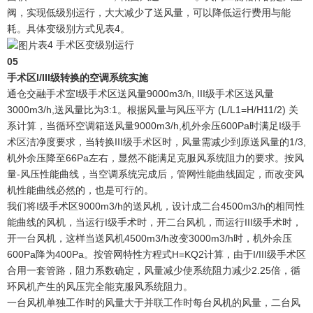
阀，实现低级别运行，大大减少了送风量，可以降低运行费用与能
耗。具体变级别方式见表4。
表4 手术区变级别运行
0
5
手术区I/III级转换的空调系统实施
通仓交融手术室I级手术区送风量9000m3/h, III级手术区送风量
3000m3/h,送风量比为3:1。根据风量与风压平方 (L/L1=H/H11/2) 关
系计算，当循环空调箱送风量9000m3/h,机外余压600Pa时满足I级手
术区洁净度要求，当转换III级手术区时，风量需减少到原送风量的1/3,
机外余压降至66Pa左右，显然不能满足克服风系统阻力的要求。按风
量-风压性能曲线，当空调系统完成后，管网性能曲线固定，而改变风
机性能曲线必然的，也是可行的。
我们将I级手术区9000m3/h的送风机，设计成二台4500m3/h的相同性
能曲线的风机，当运行I级手术时，开二台风机，而运行III级手术时，
开一台风机，这样当送风机4500m3/h改变3000m3/h时，机外余压
600Pa降为400Pa。按管网特性方程式H=KQ2计算，由于I/III级手术区
合用一套管路，阻力系数确定，风量减少使系统阻力减少2.25倍，循
环风机产生的风压完全能克服风系统阻力。
一台风机单独工作时的风量大于并联工作时每台风机的风量，二台风