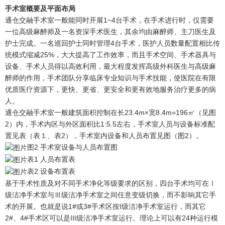
手术室概要及平面布局
通仓交融手术室一般能同时开展1~4台手术，在手术进行时，仅需要
一位高级麻醉师及一名资深手术医生，其余均由麻醉师、主刀医生及
护士完成。一名巡回护士同时管理4台手术，医护人员数量配置相比传
统模式缩减25%，大大提高了工作效率，而且手术空间、手术器具与
设备、手术人员得以高效利用，最大程度发挥高级外科医生与高级麻
醉师的作用，手术团队分享临床专业知识与手术技能，使医院在有限
优质医疗资源下，更快、更省、更安全和更有效地服务治疗更多的病
人。
通仓交融手术室一般建筑面积控制在长23.4m×宽8.4m=196㎡（见图
2）内，手术内区与外区面积比1:5.5左右，手术室人员与设备标准配
置见表（表１、表2），手术室内设备和人员布置见图（图2）。
图2 手术室设备与人员布置图
表1 人员布置表
表2 设备布置表
基于手术性质及对不同手术净化等级要求的区别，四台手术均可在Ⅰ
级洁净手术室与Ⅲ级洁净手术室之间任意变级切换，而不影响其它手
术的开展。也就是说1#或3#手术区按I级洁净手术室运行，而其它
2#、4#手术区可以是III级洁净手术室运行。理论上可以有24种运行模