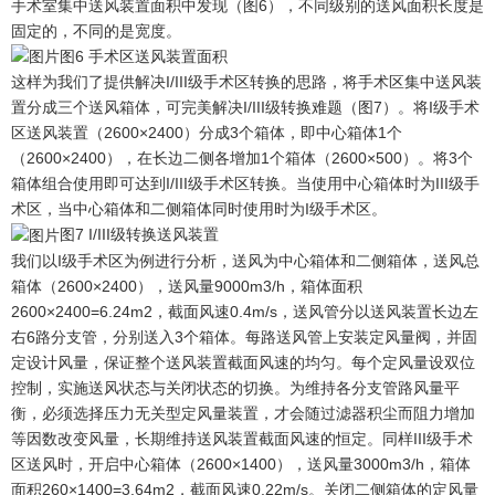
手术室集中送风装置面积中发现（图6），不同级别的送风面积长度是
固定的，不同的是宽度。
图6 手术区送风装置面积
这样为我们了提供解决I/III级手术区转换的思路，将手术区集中送风装
置分成三个送风箱体，可完美解决I/III级转换难题（图7）。将I级手术
区送风装置（2600×2400）分成3个箱体，即中心箱体1个
（2600×2400），在长边二侧各增加1个箱体（2600×500）。将3个
箱体组合使用即可达到I/III级手术区转换。当使用中心箱体时为III级手
术区，当中心箱体和二侧箱体同时使用时为I级手术区。
图7 I/III级转换送风装置
我们以I级手术区为例进行分析，送风为中心箱体和二侧箱体，送风总
箱体（2600×2400），送风量9000m3/h，箱体面积
2600×2400=6.24m2，截面风速0.4m/s，送风管分以送风装置长边左
右6路分支管，分别送入3个箱体。每路送风管上安装定风量阀，并固
定设计风量，保证整个送风装置截面风速的均匀。每个定风量设双位
控制，实施送风状态与关闭状态的切换。为维持各分支管路风量平
衡，必须选择压力无关型定风量装置，才会随过滤器积尘而阻力增加
等因数改变风量，长期维持送风装置截面风速的恒定。同样III级手术
区送风时，开启中心箱体（2600×1400），送风量3000m3/h，箱体
面积260×1400=3.64m2，截面风速0.22m/s。关闭二侧箱体的定风量