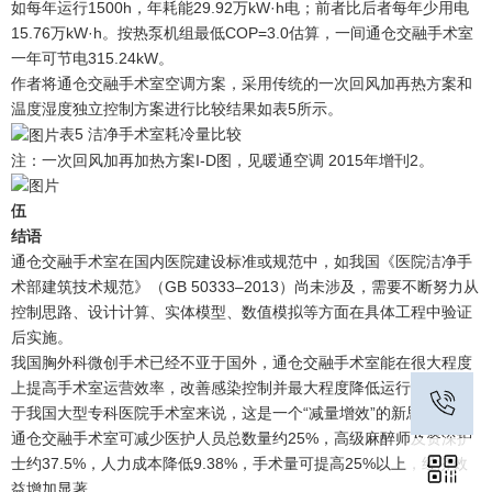
如每年运行1500h，年耗能29.92万kW·h电；前者比后者每年少用电
15.76万kW·h。按热泵机组最低COP=3.0估算，一间通仓交融手术室
一年可节电315.24kW。
作者将通仓交融手术室空调方案，采用传统的一次回风加再热方案和
温度湿度独立控制方案进行比较结果如表5所示。
表5 洁净手术室耗冷量比较
注：一次回风加再加热方案I-D图，见暖通空调 2015年增刊2。
伍
结语
通仓交融手术室在国内医院建设标准或规范中，如我国《医院洁净手
术部建筑技术规范》（GB 50333–2013）尚未涉及，需要不断努力从
控制思路、设计计算、实体模型、数值模拟等方面在具体工程中验证
后实施。
我国胸外科微创手术已经不亚于国外，通仓交融手术室能在很大程度
上提高手术室运营效率，改善感染控制并最大程度降低运行成本。对
于我国大型专科医院手术室来说，这是一个“减量增效”的新思路。
通仓交融手术室可减少医护人员总数量约25%，高级麻醉师及资深护
士约37.5%，人力成本降低9.38%，手术量可提高25%以上，经济效
益增加显著。