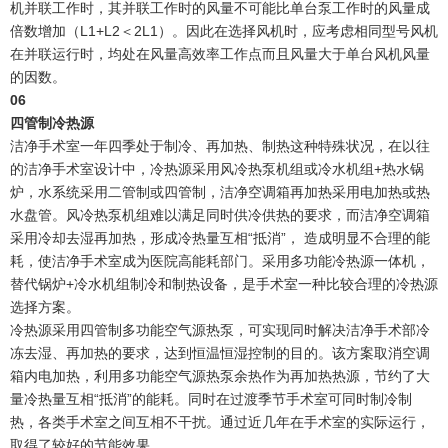
机并联工作时，其并联工作时的风量不可能比单台泵工作时的风量成
倍数增加（L1+L2＜2L1）。因此在选择风机时，应考虑相同型号风机
在并联运行时，均处在风量高效率工作点而且风量大于单台风机风量
的因数。
0
6
四管制冷热源
洁净手术室一年四季处于制冷、再加热、制热这种特殊状况，在以往
的洁净手术室设计中，冷热源采用风冷热泵机组或冷水机组+热水锅
炉，水系统采用二管制或四管制，洁净空调箱再加热采用电加热或热
水盘管。风冷热泵机组难以满足同时供冷供热的要求，而洁净空调箱
采用冷却去湿再加热，形成冷热量互相“抵消”， 造成明显不合理的能
耗，使洁净手术室成为医院高能耗部门。采用多功能冷热源一体机，
替代锅炉+冷水机组制冷和制热设备，是手术室一种比较合理的冷热源
选择方案。
冷热源采用四管制多功能空气源热泵，可实现同时解决洁净手术部冷
冻去湿、再加热的要求，达到恒温恒湿控制的目的。该方案取消空调
箱内电加热，利用多功能空气源热泵余热作为再加热热源，节约了大
量冷热量互相“抵消”的能耗。同时在过渡季节手术室可同时制冷制
热，各类手术室之间互相不干扰。通过近几年在手术室的实际运行，
取得了较好的节能效果。