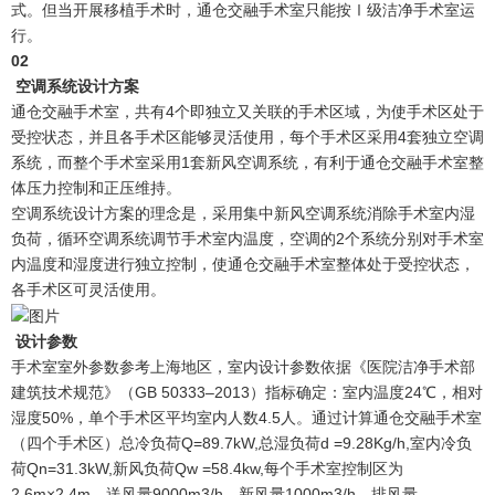
式。但当开展移植手术时，通仓交融手术室只能按Ⅰ级洁净手术室运
行。
0
2
空调系统设计方案
通仓交融手术室，共有4个即独立又关联的手术区域，为使手术区处于
受控状态，并且各手术区能够灵活使用，每个手术区采用4套独立空调
系统，而整个手术室采用1套新风空调系统，有利于通仓交融手术室整
体压力控制和正压维持。
空调系统设计方案的理念是，采用集中新风空调系统消除手术室内湿
负荷，循环空调系统调节手术室内温度，空调的2个系统分别对手术室
内温度和湿度进行独立控制，使通仓交融手术室整体处于受控状态，
各手术区可灵活使用。
设计参数
手术室室外参数参考上海地区，室内设计参数依据《医院洁净手术部
建筑技术规范》（GB 50333–2013）指标确定：室内温度24℃，相对
湿度50%，单个手术区平均室内人数4.5人。通过计算通仓交融手术室
（四个手术区）总冷负荷Q=89.7kW,总湿负荷d =9.28Kg/h,室内冷负
荷Qn=31.3kW,新风负荷Qw =58.4kw,每个手术室控制区为
2.6m×2.4m，送风量9000m3/h，新风量1000m3/h，排风量