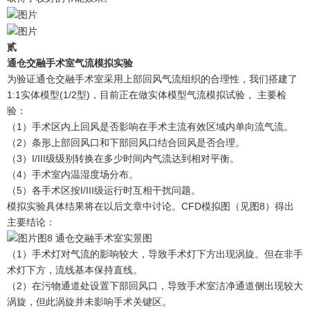
贰
通仓交融手术室气流模拟实验
为验证通仓交融手术室采用上部回风气流组织的合理性，我们搭建了
1:1实体模型(1/2型)，目前正在做实体模型气流模拟试验， 主要检
验：
（1）手术区内上回风是否影响在手术主流有效区域内单向流气流。
（2）条形上部回风口和下部回风口结合回风是否合理。
（3）I/III级级别转换在多少时间内气流达到相对平衡。
（4）手术室内温湿度场分布。
（5）各手术区按I/III级运行时互相干扰问题。
模拟实验具体结果将在以后文章中讨论。CFD模拟图（见图8）得出
主要结论：
图8 通仓交融手术室实景图
（1）手术灯对气流的影响较大，导致手术灯下方出现涡旋。但在非手
术灯下方，流线基本保持直线。
（2）在污物通道处设置下部回风口，导致手术室洁净通道侧出现较大
涡旋，但此涡旋并未影响手术关键区。