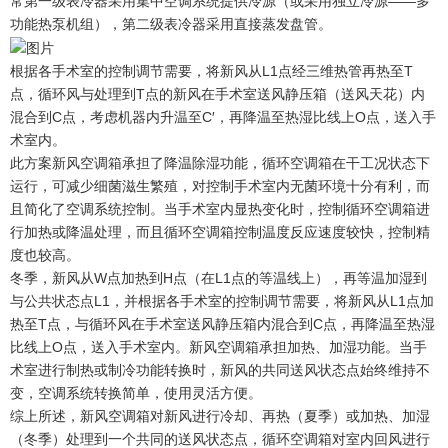
常第一级表冷器采用集中空调系统提供冷源（或采用独立冷源——多
功能热泵机组），第二级表冷器采用直接蒸发盘管。
根据各手术室的控制调节需要，将新风从L1点经三维热管再热至T
点，循环风与处理到T点的新风在手术室送风静压箱（送风天花）内
混合到C点，考虑机器内升温至C′，再降温至热湿比线上O点，送入手
术室内。
此方案新风空调箱承担了降温除湿功能，循环空调箱在干工况状态下
运行，可减少细菌滋生繁殖，对控制手术室内无菌环境十分有利，而
且简化了空调系统控制。当手术室内显热变化时，控制循环空调箱进
行加热或降温处理，而且循环空调箱控制温度反应速度较快，控制精
度也较高。
冬季，新风从W点加热到H点（在L1点的等温线上），再等温加湿到
与公共状态点L1，并根据各手术室的控制调节需要，将新风从L1点加
热至T点，与循环风在手术室送风静压箱内混合到C点，再降温至热湿
比线上O点，送入手术室内。新风空调箱承担加热、加湿功能。当手
术室进行制热或制冷功能转换时，新风的共同送风状态点始终维持不
变，空调系统转换简单，使用灵活方便。
综上所述，新风空调箱对新风进行冷却、再热（夏季）或加热、加湿
（冬季）处理到一个共同的送风状态点，循环空调箱对室内回风进行