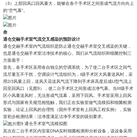
（3）上部回风口回风量大，能够在各个手术区之间形成气流方向向上
的“空气幕”。
叁
通仓交融手术室气流交叉感染的预防设计
通仓交融手术室内气流组织是防止通仓交融手术室交叉感染的关键，
也是通仓交融手术室洁净技术的核心。我们从气流组织和细菌控制三
方面着手：
首先，各手术区采用各自独立的空调系统，为了使二台手术区之间气
流尽量互不干扰，空调设计气流组织为，I级手术区大风量送风时，采
用2/3风量上回，送风天花送风气流下降到手术床高度后成U型气流上
回至回风口（见图9），使二台手术区之间形成洁净气幕。当III级手术
区小风量送风时，无法形成气流幕，采用下回风。手术室采用上回风
形式与国家有关规范相抵触，我们正在实验室做气流模拟和细菌检测
实验，论证上回风的合理性（国外手术室有上回风工程实例），实验
室初步检测结果：洁净度满足洁净手术室的级别要求。
图9 通仓手术室气流模拟图
其次在二台手术区内安装DNA实时细菌检测和分析设备，该设备采用