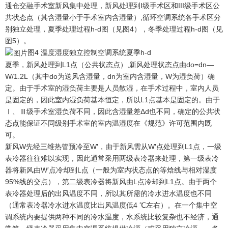
通仓交融手术室新风集中处理，新风处理到I级手术区和III级手术区公
共状态点（其含湿量小于手术室内含湿量）,循环空调系统各手术区分
别独立处理，夏季处理过程h-d图（见图4），冬季处理过程h-d图（见
图5）。
图4 温度湿度独立控制空调系统夏季h-d
夏季，新风处理到L1点（公共状态点）,新风处理状态点由do=dn—
W/1.2L（其中do为送风含湿量，dn为室内含湿量，W为湿负荷）确
定。由于手术室的湿负荷主要是人员散湿，在手术过程中，室内人员
是固定的，因此室内湿负荷基本恒定，所以L1点基本是固定的。由于
Ⅰ、Ⅲ级手术室湿负荷不同，因此含湿量差Δd也不同，确定的公共状
态点能保证不同级别手术室的室内温湿度在《规范》许可范围内既
可。
新风W先经三维热管预冷至W′，由于新风需从W′点处理到L1点，一级
表冷器往往难以实现，因此通常采用两级表冷器来处理，第一级表冷
器将新风由W′点冷却到L点（一般为室内状态点的等焓线与相对湿度
95%线的交点），第二级表冷器将新风由L点冷却到L1点。由于两个
表冷器处理后的出风温度不同，所以其所需的冷水进水温度也不同
（通常表冷器冷水进水温度比出风温度低4 ℃左右）。在一个集中空
调系统内要提供两种不同的冷水温度，水系统比较复杂也不经济，通