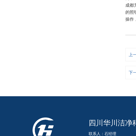
成都
的照
操作
上
下
四川华川洁净
联系人：石经理