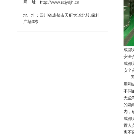
网 址：http://www.scjydjh.cn
地 址：四川省成都市天府大道北段.保利
广场3栋
成都
安全
成都
安全
无尘
用和成
不同
无尘
的颗
内，
成都
置人
离不