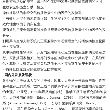
根据实验活动的差异、采用的个体防护装备和基础隔离设施的不同，
生物安全实验室分以下情况：
操作通常认为非经空气传播致病性生物因子的实验室。
可有效利用安全隔离装置（如：生物安全柜）操作常规量经空气传播
致病性生物因子的实验室。
能有效利用安全隔离装置操作常规量经空气传播致病性生物因子的实
验室。
利用具有生命支持系统的正压服操作常规量经空气传播致病性生物因
子的实验室。
从事病原微生物研究、开发与应用等活动应当在相应级别的实验室进
行。应依据国家相关主管部门发布的病原微生物分类名录，在风险评
估的基础上，确定从事相关活动所要求的实验室生物安全防护水平，
不得降低国家规定的生物安全防护要求。
2
国内外发展及现状
微生物的历史远比人类的历史长。因此，人类从一开始就与微生物有
各种生存上的关系。世界上最早的以科学研究为目的微生物实验室大
约出现在17世纪，1665年显微镜的发明，推动了微生物研究的加速发
展。天花疫苗的研制（Edward Jenner，1798）、麻风病与杆菌的关
系（Armauer Hansen,1868）、分枝杆菌的系列研究（Koch，
1882）、革兰氏染色方法（Gram，1884）、烟草花叶病毒的发现