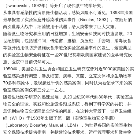
（Iwanowski，1892年）等开启了现代微生物学研究。
从事具有感染性的病原微生物活动，感染风险不可避免。1893年法国
最早报道了实验室意外感染破伤风事件（Nicolas, 1893）。在随后的
两次世界大战中，细菌被用于武器，给人类带来了巨大灾难。
随着微生物研究和应用的日益增加，生物安全科技同时快速发展。20
世纪初期，包括缓冲间、传递窗、渡槽、负压柜、手套箱、消毒设备
等就开始用做防护设施设备来避免实验室感染事件的发生，这些典型
的实验室生物安全特征在一些20世纪初期欧美国家建设的医学研究设
施、医院中目前仍然可见。
1950年，美国公共卫生协会和国立卫生研究院曾对近5000家美国的实
验室感染进行调查，涉及细菌、病毒、真菌、立克次体和原生动物等
70多种病原体，发现超过千例的感染案例，同时认为被记录下来的实
验室感染案例仅有三分之一左右。
随着生物医学研究的迅速发展，从20世纪60年代到80年代，实验室生
物安全的理论、实践和设施设备渐成系统，得到了科学家的共识，并
意识到生物安全保障是全球性的问题。在这种大背景下，世界卫生组
织（WHO）于1983年出版了第一版《实验室生物安全手册》
（Laboratory Biosafety Manual，LBM），为世界各国的实验室生物
安全保障技术提供指南，包括建设技术要求、运行管理要求和微生物