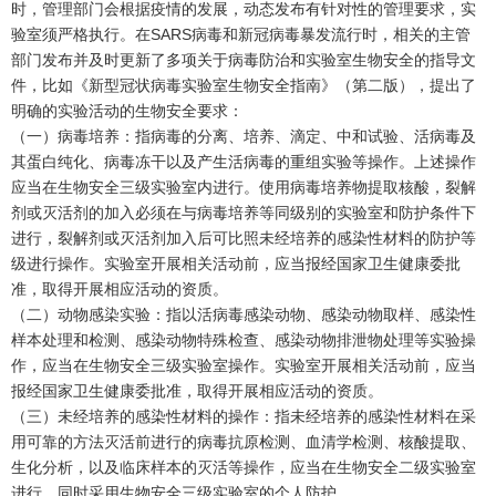
时，管理部门会根据疫情的发展，动态发布有针对性的管理要求，实
验室须严格执行。在SARS病毒和新冠病毒暴发流行时，相关的主管
部门发布并及时更新了多项关于病毒防治和实验室生物安全的指导文
件，比如《新型冠状病毒实验室生物安全指南》（第二版），提出了
明确的实验活动的生物安全要求：
（一）病毒培养：指病毒的分离、培养、滴定、中和试验、活病毒及
其蛋白纯化、病毒冻干以及产生活病毒的重组实验等操作。上述操作
应当在生物安全三级实验室内进行。使用病毒培养物提取核酸，裂解
剂或灭活剂的加入必须在与病毒培养等同级别的实验室和防护条件下
进行，裂解剂或灭活剂加入后可比照未经培养的感染性材料的防护等
级进行操作。实验室开展相关活动前，应当报经国家卫生健康委批
准，取得开展相应活动的资质。
（二）动物感染实验：指以活病毒感染动物、感染动物取样、感染性
样本处理和检测、感染动物特殊检查、感染动物排泄物处理等实验操
作，应当在生物安全三级实验室操作。实验室开展相关活动前，应当
报经国家卫生健康委批准，取得开展相应活动的资质。
（三）未经培养的感染性材料的操作：指未经培养的感染性材料在采
用可靠的方法灭活前进行的病毒抗原检测、血清学检测、核酸提取、
生化分析，以及临床样本的灭活等操作，应当在生物安全二级实验室
进行，同时采用生物安全三级实验室的个人防护。