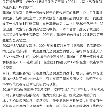
良好操作规范。WHO的LBM目前为第三版（2004），网上已有疑似
为第四版LBM的版本。
我国的实验室生物安全同步发展于近现代医院的建设、公共卫生事业
的发展。新中国成立后，为解决疫苗等生物制品的研发问题，我国建
设了一批生物制品研究所。在改革开放后，从上世纪80年代开始，我
国卫生、农业等行业的实验室与欧美、日本等合作，建设了我国第一
批高等级生物安全实验室；90年代，我国开始自行设计和建设高等级
生物安全实验室。
2003年SARS暴发流行。2004年国务院颁布了《病原微生物实验室生
物安全管理条例》，我国生物安全实验室的建设、运行和管理进入了
法制化规范化时代。经过10年的快速发展，我国的生物安全实验技术
和标准在2015年走出国门，在塞拉利昂建设BSL-3实验室，抗击埃博
拉疫情。
目前，我国的各防护等级生物安全实验室的设计、建设、运行和管理
能力均达到了国际先进水平，有力支撑了我国疾病防控、医药等生命
科学相关的各专业领域的研发与创新。
2019年底新冠病毒疫情暴发流行，流行范围之广百年罕见，世界各地
出现了新冠病毒核酸检测）能力短缺的问题。医院是疾病医护的一
线，无论是疾病治疗、院感控制、传染病防控与检测等，均需要符合
防护要求的生物安全实验室。国家已经决策在各级医院建设传染病检