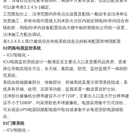
置，当项目信息化要求较高时，根据甲方要求设置。信息点配置要求
可以参考表3.2.4.5-1确定。
工范围划分上，洁净范围内所有点位设置及配线一般由专业洁净单位
负责施工，所有布线均需接入到本防火分区内就近弱电间/井内综合布
线机柜，弱电间/井内设备配置应由大楼中标的智能化公司统一设置，
洁净施工方配合调试。
表3.2.4.5-1 医疗建筑综合布线系统信息点的标准配置和增强配置
0
2
闭路电视监控系统
– ICU智能化 –
ICU电视监控系统设计一般满足在主要出入口及贵重药品库房、患者
床位等能实现全方位、全天候，集防盗、防范、监控监视于一体的防
范系统。
系统由前端摄像部分、传输部分、存储系统及显示管理系统组成；系
统具有存储、处理、还原等功能，监视装置一般设置在护士站。
洁净部分摄像机分辨率建议不小于720P，主要出入口及大厅分辨率建
议不小于1080P，均采用彩色半球摄像机。电源采用集中方式供给，
可从就近UPS电源回路配电箱中取自或者集中从每层安防电源箱取
自。
0
3
门禁系统
– ICU智能化 –