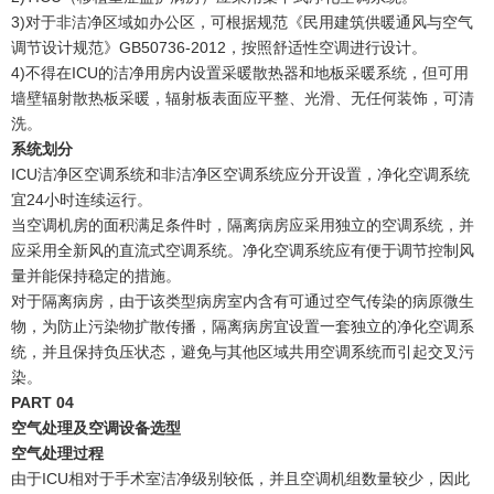
3)对于非洁净区域如办公区，可根据规范《民用建筑供暖通风与空气
调节设计规范》GB50736-2012，按照舒适性空调进行设计。
4)不得在ICU的洁净用房内设置采暖散热器和地板采暖系统，但可用
墙壁辐射散热板采暖，辐射板表面应平整、光滑、无任何装饰，可清
洗。
系统划分
ICU洁净区空调系统和非洁净区空调系统应分开设置，净化空调系统
宜24小时连续运行。
当空调机房的面积满足条件时，隔离病房应采用独立的空调系统，并
应采用全新风的直流式空调系统。净化空调系统应有便于调节控制风
量并能保持稳定的措施。
对于隔离病房，由于该类型病房室内含有可通过空气传染的病原微生
物，为防止污染物扩散传播，隔离病房宜设置一套独立的净化空调系
统，并且保持负压状态，避免与其他区域共用空调系统而引起交叉污
染。
PART
0
4
空气处理及空调设备选型
空气处理过程
由于ICU相对于手术室洁净级别较低，并且空调机组数量较少，因此