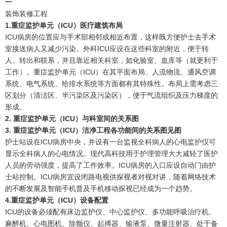
一
装饰装修工程
1.重症监护单元（ICU）医疗建筑布局
ICU病房的位置应与手术部相邻或相近布置，这样既方便护士去手术
室接送病人又减少污染。外科ICU应设在这些科室的附近，便于转
人、转出和联系，并且靠近相关科室，如化验室、血库等（就更利于
工作）。重症监护单元（ICU）在其平面布局、人流物流、通风空调
系统、电气系统、给排水系统等方面都有其特殊性。布局上需考虑三
区划分（清洁区、半污染区及污染区），便于气流组织及压力梯度的
形成。
2. 重症监护单元（ICU）与科室间的关系图
3. 重症监护单元（ICU）洁净工程各功能间的关系图见图
护士站设在ICU病房中央，并设有一台监视全科病人的心电监护仪可
显示全科病人的心电情况。现代高科技用于护理管理大大减轻了医护
人员的劳动强度，提高了工作效率。ICU病房的入口应设自动门由护
士站控制。ICU病房宜设闭路电视供探视者对视对讲，随着网络技术
的不断发展及智能手机普及手机移动探视已经成为一个趋势。
4.重症监护单元（ICU）设备配置
ICU的设备必须配有床边监护仪、中心监护仪、多功能呼吸治疗机、
麻醉机、心电图机、除颤仪、起搏器、输液泵、微量注射器、处于备