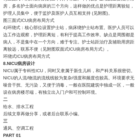
房，多名护士面向病床的三个方向，这样做的优点是护理距离较短，
护理人员集中，便于监护及医护人员互相支持 (见附图)。
图三面式ICU病房布局方式
4)环绕式：核心部位设置护士站，病床绕护士站布置。医护人员可以
边工作边观察，护理距离短，有利于提高工作效率。缺点是周围都是
病人，不是集中在一个方向，难于专注。护士站距治疗及辅助用房距
离较远，联系不便（见附图双面式ICU病房布局方式）。
环绕式ICU病房布局方式
8.NICU病房设计
NICU属于专科性ICU，同时又隶属于新生儿科，和产科关系很密切。
NICU的人流/物流的流线线较为复杂/强度和频度也较高。环境要求无
噪音干扰、无污染，又便于消毒，一般在医院建筑中独成一区，一般
设在病房楼尽端，有独立出入门户和可控制环境。
二
给水、排水工程
后续文章再做分享，或者后台联系小编。
三
通风、空调工程
PART
0
1