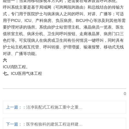
能合一；当采用移动探视车方式时，还需要在每床设置呼叫系统。
呼叫系统主要是基于局域网（可跨网段跨路由）和总线结合的传输方
式，专门用于医院护士与病床病人之间的呼叫、对讲、广播等；可适
用于PICU、ICU、产科病房、负压病房、BICU中心等涉及到其他等需
要护理对讲的场所。系统由护士站管理主机、液晶病员一览表、医生
值班室主机、病床分机、卫生间呼叫按钮、走廊液晶屏、病房门口三
色灯等。可实现病人在病房或卫生间有任何情况一键呼叫，同时具有
护士站主机相互托管、呼叫转接、护理増援、输液报警、移动式无线
对讲、广播等功能。
六
ICU消防工程。
七。
ICU医用气体工程
0
上一篇：
洁净装配式工程施工重中之重——工艺控制、组织管理和竣工验收
下一篇：
医学检验科的建筑工程这样建设更合理