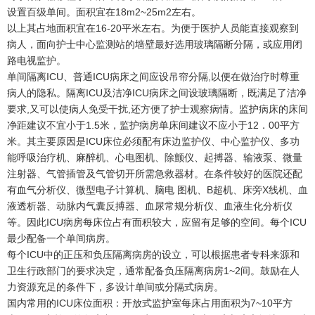
设置百级单间。面积宜在18m2~25m2左右。
以上其占地面积宜在16-20平米左右。为便于医护人员能直接观察到
病人，面向护士中心监测站的墙壁最好选用玻璃隔断分隔，或应用闭
路电视监护。
单间隔离ICU、普通ICU病床之间应设吊帘分隔,以便在做治疗时尊重
病人的隐私。隔离ICU及洁净ICU病床之间设玻璃隔断，既满足了洁净
要求,又可以使病人免受干扰,还方便了护士观察病情。监护病床的床间
净距建议不宜小于1.5米，监护病房单床间建议不应小于12．00平方
米。其主要原因是ICU床位必须配有床边监护仪、中心监护仪、多功
能呼吸治疗机、麻醉机、心电图机、除颤仪、起搏器、输液泵、微量
注射器、气管插管及气管切开所需急救器材。在条件较好的医院还配
有血气分析仪、微型电子计算机、脑电 图机、B超机、床旁X线机、血
液透析器、动脉内气囊反搏器、血尿常规分析仪、血液生化分析仪
等。因此ICU病房每床位占有面积较大，应留有足够的空间。每个ICU
最少配备一个单间病房。
每个ICU中的正压和负压隔离病房的设立，可以根据患者专科来源和
卫生行政部门的要求决定，通常配备负压隔离病房1~2间。鼓励在人
力资源充足的条件下，多设计单间或分隔式病房。
国内常用的ICU床位面积：开放式监护室每床占用面积为7~10平方