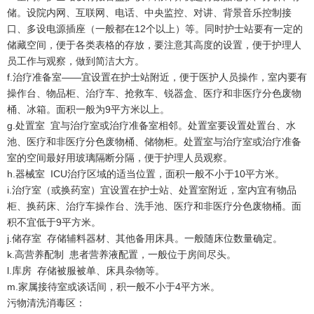
储。设院内网、互联网、电话、中央监控、对讲、背景音乐控制接
口、多设电源插座（一般都在12个以上）等。同时护士站要有一定的
储藏空间，便于各类表格的存放，要注意其高度的设置，便于护理人
员工作与观察，做到简洁大方。
f.治疗准备室——宜设置在护士站附近，便于医护人员操作，室内要有
操作台、物品柜、治疗车、抢救车、锐器盒、医疗和非医疗分色废物
桶、冰箱。面积一般为9平方米以上。
g.处置室 宜与治疗室或治疗准备室相邻。处置室要设置处置台、水
池、医疗和非医疗分色废物桶、储物柜。处置室与治疗室或治疗准备
室的空间最好用玻璃隔断分隔，便于护理人员观察。
h.器械室 ICU治疗区域的适当位置，面积一般不小于10平方米。
i.治疗室（或换药室）宜设置在护士站、处置室附近，室内宜有物品
柜、换药床、治疗车操作台、洗手池、医疗和非医疗分色废物桶。面
积不宜低于9平方米。
j.储存室 存储辅料器材、其他备用床具。一般随床位数量确定。
k.高营养配制 患者营养液配置，一般位于房间尽头。
l.库房 存储被服被单、床具杂物等。
m.家属接待室或谈话间，积一般不小于4平方米。
污物清洗消毒区：