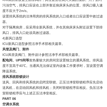
污浊空气，排风口应设在上部并靠近病床床头的位置。排风口吸入速
度不应大于2m/s。
设置排风系统的洁净用房的排风系统的入口或者出口应设置中效过滤
器。
对于隔离病房，应采用全新风系统，并在其病床床头附近设置下部排
风口，排风入口处设高效过滤器。
4)新风口选型
ICU新风口选型参照洁净手术部相关篇章。
风管及阀门、附件
ICU风管及阀门、附件设计参照洁净手术部相关篇章。
配电间、UPS间等
发热量较大的房间宜设置独立的通风系统。排风温
度不宜高于40℃。当通风无法保证室内设备工作要求时，宜设置空调
降温系统。
排风系统联锁设计
送风、回风和排风系统的启闭宜联锁。正压洁净室联锁程序应先启动
送风机，在启动回风机和排风机；关闭时联锁程序应相反。负压洁净
室联锁程序应与上述正压洁净室相反。
PART 06
空调水系统