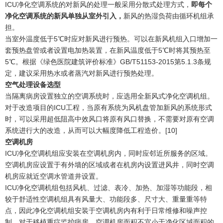
ICU净化空调系统的对新风的处理一般采用分散式处理方式，
即每个
净化空调系统的新风单独从室外引入，
新风的热湿负荷由循环机组承
担。
当室外温度低于5℃时应对新风进行预热。可以在新风机组入口增加一
套预热盘管或者设置电加热装置，在新风温度低于5℃时将其预热至
5℃。根据《绿色医院建筑评价标准》GB/T51153-2015第5.1.3条规
定，建议采用热水或者蒸汽对新风进行预热处理。
空气处理设备选型
当隔离病房设置独立的空调系统时，应选用全新风式净化空调机组。
对于改造项目的ICU工程，当原有系统为风机盘管加新风的系统形式
时，可以采用超低阻高中效风口将原有风口替换，不需要对原有空调
系统进行大的改造，从而可以大幅度降低工程造价。[10]
空调机房
ICU净化空调机组应安装在空调机房内，同时应邻近所服务的区域。
空调机房应设置于有外墙的区域或者在机房内设置进风井，同时空调
机房应就近空调水管道井设置。
ICU净化空调机组包括风机、过滤、表冷、加热、加湿等功能段，相
较于舒适性空调机组具有风量大、功能段多、尺寸大、重量重等特
点，因此净化空调机组安装于空调机房内有利于日常维修和噪声控
制。对于移植重症监护病房，空调机房面积不宜小于净化区域面积的