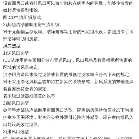
设置回风口或者排风口可以较少微粒在病房内的弥散，能够使散发的
微粒尽快得到排除。
图ICU气流组织形式
2)其他洁净辅助用房气流组织。
对于无菌物品存放间、洁净走廊等用房的气流组织设计参照洁净手术
部洁净辅助用房篇。
风口选型
1)送风口选型
ICU洁净用房在顶棚分散布置送风口，风口规格及数量根据所负责的
区域的送风量确定。
洁净用房送风末级过滤器或装置的最低过滤效率应符合下表的规定。
对于采用净化风机盘管加独立新风的系统形式，新风系统的末端送风
装置亦应符合表的规定。
表末级过滤器或装置的效率
2)回风口选型
参照手术部洁净辅助用房回风口选型。隔离病房保持负压状态下为保
护室外周围环境，避免污染物外泄引起院内外感染，应在室内排风入
口处设高效过滤器。
3)排风口选型
ICU病房应设置上部排风口，其位置宜在病人头侧的顶部。为了室内