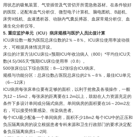
用状态的吸氧装置、气管插管及气管切开所需急救器材。在条件较好
的医院，还配有血气分析仪、微型电子计算机、脑电图机、B超机、
床旁X线机、血液透析器、动脉内气囊反搏器、血尿常规分析仪、血
液生化分析仪等。
5. 重症监护单元（ICU）病床规模与医护人员比值计算
ICU床位数一般为医院总床位数的2％～8％。ICU床位使用率波动很
大，可根据具体情况开设。
床位的计算方法ICU床位=预期ICU年收治病人（800）*平均住ICU天
数(4.5)/365天*预期ICU床位使用率（0.8）。
500张床位以下综合医院：8—12张综合ICU病床。
规模与功能分区：总床位数占医院总床位的2％～8％，最佳ICU单元
（6—12床）
ICU病房每张床单位要有足够的面积，以利于抢救及各项操作，一般
为12～15m2，每张床的距离要在1.2m以上，鼓励在人力资源充足的
条件下多设计单间或分隔式病房。单间病房的面积要在16～20m2左
右，可以接受特重感染、传染病患者。
每个ICU最少配备一个单间病房，面积不少18m2.每个ICU中的正压和
负压隔离病房的设立根据患者专科来源和卫生行政部门的要求决定配
备负压隔离病房1—2间.