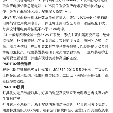
取自双电源切换总配电箱。UPS间位置设置应考虑后期维护检修方
便、设置在非洁净区域，配电深入负荷中心。
UPS配电间面积根据床位数及负荷容量大小确定，ICU每床位单独供
电并与辅助用房用电分开，保证每床用电安全可靠，消除相互干扰，
每床设计用电负荷按照不小于2KVA考虑。
ICU一般每四床设置一套8KVA.IT系统，系统主要由隔离变压器、绝缘
监视仪、外接报警显示等设备组成，实时监测设备、电网的绝缘、负
荷、温度等信息，在出现异常时立即动作并报警，以便医护人员及时
掌握电源状态。报警装置装在便于永久性监视场所，一般均装在护士
站可视位置墙面，并能实现过负荷和高温的监控。
PART
0
2
导线选择
根据《医疗建筑电气设计规范》-JGJ312-2013.5.5.2要求，二级及以
上医院应采用低烟、低毒阻燃类线缆，二级以下医院宜采用低烟、低
毒阻燃类线缆。
PART
0
3
照明
灯具优先选用节能灯具，灯具的造型及安装宜避免卧床患者视野内产
生直射眩光。
灯具选用不易积尘、易于擦拭的密闭洁净灯具，尽量选用吸顶安装，
照度标准值以300lx为准。在有治疗的房间至少设置1个灯具由应急电