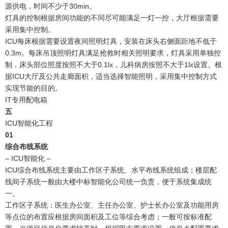
源供电，时间不少于30min。
灯具的控制根据房间功能的不同尽可能满足一灯一控，大厅根据需要
采用集中控制。
ICU每床根据需要设置夜间照明灯具，安装在床头右侧面距地不低于
0.3m。每床吊顶照明灯具满足抢救时相关照明要求，灯具采用单独控
制，床头部位照度按照不大于0.1lx，儿科病房按照不大于1lx设置。根
据ICU大厅及公共走廊面积，适当选择智能照明，采用集中控制方式
实现节能的目的。
IT专用配电箱
五
ICU智能化工程
0
1
综合布线系统
– ICU智能化 –
ICU综合布线系统主要由工作区子系统、水平布线系统组成；楼层配
线间子系统一般由大楼中标智能化公司统一负责，便于系统集成统
一。
工作区子系统：医生办公室、主任办公室、护士长办公室及功能用房
等点位的布置应根据房间面积及工位等综合考虑；一般可按标准配