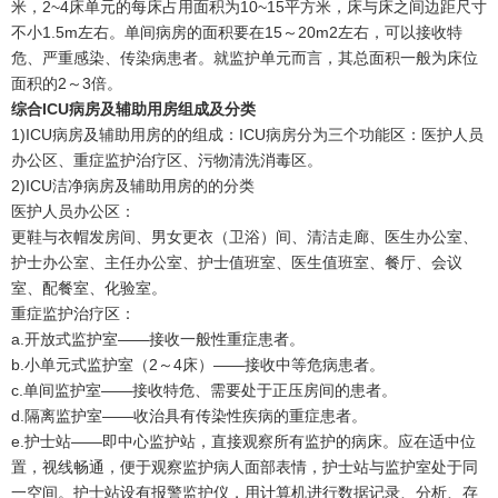
米，2~4床单元的每床占用面积为10~15平方米，床与床之间边距尺寸
不小1.5m左右。单间病房的面积要在15～20m2左右，可以接收特
危、严重感染、传染病患者。就监护单元而言，其总面积一般为床位
面积的2～3倍。
综合ICU病房及辅助用房组成及分类
1)ICU病房及辅助用房的的组成：ICU病房分为三个功能区：医护人员
办公区、重症监护治疗区、污物清洗消毒区。
2)ICU洁净病房及辅助用房的的分类
医护人员办公区：
更鞋与衣帽发房间、男女更衣（卫浴）间、清洁走廊、医生办公室、
护士办公室、主任办公室、护士值班室、医生值班室、餐厅、会议
室、配餐室、化验室。
重症监护治疗区：
a.开放式监护室——接收一般性重症患者。
b.小单元式监护室（2～4床）——接收中等危病患者。
c.单间监护室——接收特危、需要处于正压房间的患者。
d.隔离监护室——收治具有传染性疾病的重症患者。
e.护士站——即中心监护站，直接观察所有监护的病床。应在适中位
置，视线畅通，便于观察监护病人面部表情，护士站与监护室处于同
一空间。护士站设有报警监护仪，用计算机进行数据记录、分析、存