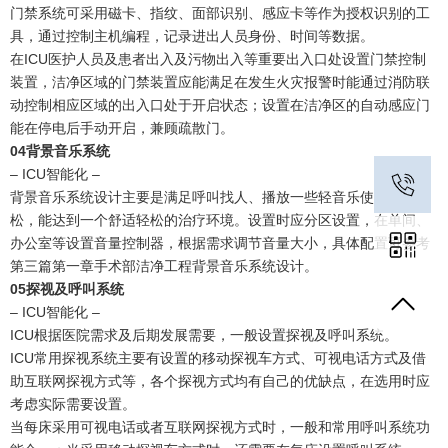
门禁系统可采用磁卡、指纹、面部识别、感应卡等作为授权识别的工
具，通过控制主机编程，记录进出人员身份、时间等数据。
在ICU医护人员及患者出入及污物出入等重要出入口处设置门禁控制
装置，洁净区域的门禁装置应能满足在发生火灾报警时能通过消防联
动控制相应区域的出入口处于开启状态；设置在洁净区的自动感应门
能在停电后手动开启，兼顾疏散门。
0
4
背景音乐系统
– ICU智能化 –
背景音乐系统设计主要是满足呼叫找人、播放一些轻音乐使患者放
松，能达到一个舒适轻松的治疗环境。设置时应分区设置，在单间、
办公室等设置音量控制器，根据需求调节音量大小，具体配置可参考
第三篇第一章手术部洁净工程背景音乐系统设计。
0
5
探视及呼叫系统
– ICU智能化 –
ICU根据医院需求及后期发展需要，一般设置探视及呼叫系统。
ICU常用探视系统主要有设置的移动探视车方式、可视电话方式及借
助互联网探视方式等，各个探视方式均有自己的优缺点，在选用时应
考虑实际需要设置。
当每床采用可视电话或者互联网探视方式时，一般和常用呼叫系统功