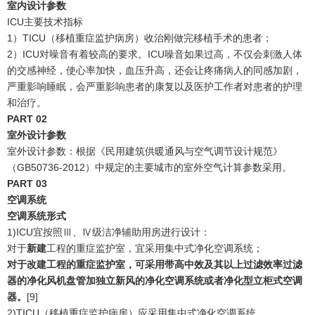
室内设计参数
ICU主要技术指标
1）TICU（移植重症监护病房）收治刚做完移植手术的患者；
2）ICU对噪音有着较高的要求。ICU噪音如果过高，不仅会刺激人体
的交感神经，使心率加快，血压升高，还会让疼痛病人的同感加剧，
严重影响睡眠，会严重影响患者的康复以及医护工作者对患者的护理
和治疗。
PART
0
2
室外设计参数
室外设计参数：根据《民用建筑供暖通风与空气调节设计规范》
（GB50736-2012）中规定的主要城市的室外空气计算参数采用。
PART
0
3
空调系统
空调系统形式
1)ICU宜按照Ⅲ、Ⅳ级洁净辅助用房进行设计：
对于
新建
工程的重症监护室，宜采用集中式净化空调系统；
对于
改建
工程的重症监护室，可采用带高中效及其以上过滤效率过滤
器的净化风机盘管加独立新风的净化空调系统或者净化型立柜式空调
器。
[9]
2)TICU（移植重症监护病房）应采用集中式净化空调系统。