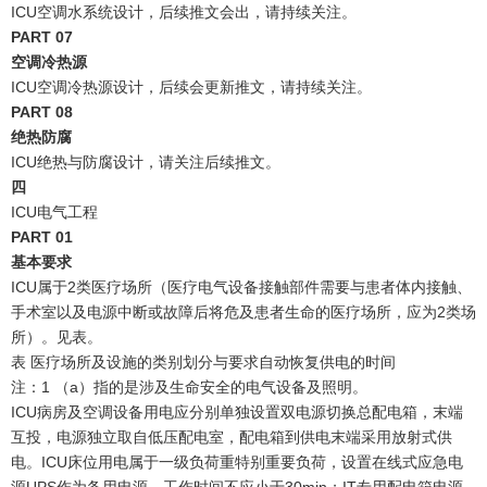
ICU空调水系统设计，后续推文会出，请持续关注。
PART
0
7
空调冷热源
ICU空调冷热源设计，后续会更新推文，请持续关注。
PART 08
绝热防腐
ICU绝热与防腐设计，请关注后续推文。
四
ICU电气工程
PART
0
1
基本要求
ICU属于2类医疗场所（医疗电气设备接触部件需要与患者体内接触、
手术室以及电源中断或故障后将危及患者生命的医疗场所，应为2类场
所）。见表。
表 医疗场所及设施的类别划分与要求自动恢复供电的时间
注：1 （a）指的是涉及生命安全的电气设备及照明。
ICU病房及空调设备用电应分别单独设置双电源切换总配电箱，末端
互投，电源独立取自低压配电室，配电箱到供电末端采用放射式供
电。ICU床位用电属于一级负荷重特别重要负荷，设置在线式应急电
源UPS作为备用电源，工作时间不应小于30min；IT专用配电箱电源