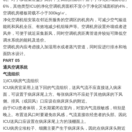
6%，其他类型ICU的净化空调机房面积不宜小于净化区域面积的4%，
空调机房楼板荷载不小于300kg/㎡。
净化空调机组安装在邻近所服务的空调区的机房内，可减少空气输送
能耗和风机全压、有效地减少机组噪声等。空调机房设置外墙或者进
风井，可便于就近采集新风，同时空调机房距离管道井较短可降低空
调水系统的能耗及造价。
空调机房内应考虑接入加湿用水或者蒸汽管道，同时应进行排水和地
面防水设计。
PART
0
5
通风空调系统
气流组织
1)ICU病房气流组织
ICU病房宜采用上送下回的气流组织，送风气流不应直接送入病床
面，可设置于病床床尾上方。每张病床均不应处于其他病床的下风
侧。排风（或回风）口应设在病床床头的附近。
由于ICU患者体弱，又长期紧闭在室内，对室内气流很敏感，特别是
晚上。布置送风口时要避免吹风感，气流直接吹经患者的头部。因此
ICU送风口应设置在病床床尾上方的顶棚面上。
ICU病房尘埃粒子、细菌主要产生于病床床头，因此在病床床头附近