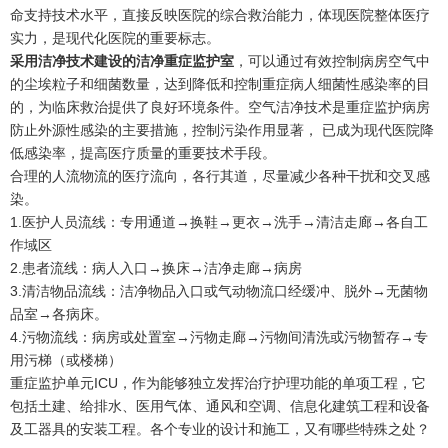
命支持技术水平，直接反映医院的综合救治能力，体现医院整体医疗
实力，是现代化医院的重要标志。
采用洁净技术建设的洁净重症监护室
，可以通过有效控制病房空气中
的尘埃粒子和细菌数量，达到降低和控制重症病人细菌性感染率的目
的，为临床救治提供了良好环境条件。空气洁净技术是重症监护病房
防止外源性感染的主要措施，控制污染作用显著， 已成为现代医院降
低感染率，提高医疗质量的重要技术手段。
合理的人流物流的医疗流向，各行其道，尽量减少各种干扰和交叉感
染。
1.医护人员流线：专用通道→换鞋→更衣→洗手→清洁走廊→各自工
作域区
2.患者流线：病人入口→换床→洁净走廊→病房
3.清洁物品流线：洁净物品入口或气动物流口经缓冲、脱外→无菌物
品室→各病床。
4.污物流线：病房或处置室→污物走廊→污物间清洗或污物暂存→专
用污梯（或楼梯）
重症监护单元ICU，作为能够独立发挥治疗护理功能的单项工程，它
包括土建、给排水、医用气体、通风和空调、信息化建筑工程和设备
及工器具的安装工程。各个专业的设计和施工，又有哪些特殊之处？