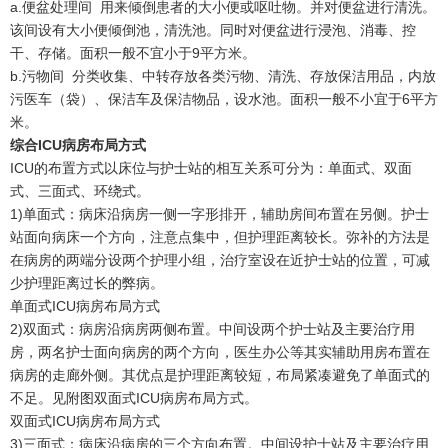
a.便盆处理间 用来倾倒患者的大小便或呕吐物。并对便盆进行清洗。
该间设有大小便倾倒池，清洗池。同时对便盆进行浸泡、消毒、控
干、存储。面积一般不宜小于9平方米。
b.污物间 分类收集、中转存放各类污物、清洗、存放保洁用品，内放
污医车（袋）、保洁车及保洁物品，设水池。面积一般不小宜于6平方
米。
综合ICU病房布局方式
ICU的布置方式以床位与护士站的相互关系可分为：单面式、双面
式、三面式、环绕式。
1)单面式：病床沿病房一侧一字形排开，辅助房间布置在另侧。护士
站面向病床一个方向，注意点集中，但护理距离较长。弥补的方法是
在病房的两端分设两个护理小组，治疗室设在近护士站的位置，可减
少护理距离过长的弊病。
单面式ICU病房布局方式
2)双面式：病房沿病房两侧布置。中间设两个护士站及主要治疗用
房，两名护士面向病房的两个方向，医生办公等其实辅助用房布置在
病房的走廊外侧。其优点是护理距离较短，布局紧凑避免了单面式的
不足。见附图双面式ICU病房布局方式。
双面式ICU病房布局方式
3)三面式：病床沿病房的三个方向布置。中间设护士站及主要治疗用