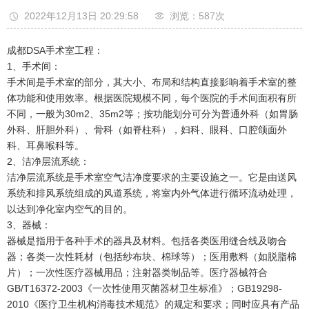
2022年12月13日 20:29:58
浏览：587
次
成都DSA手术室工程：
1、手术间：
手术间是手术室的部分，其大小、布局和结构直接影响着手术室的整
体功能和使用效率。根据医院规模不同，每个医院的手术间面积有所
不同，一般为30m2、35m2等；按功能划分可分为普通外科（如胃肠
外科、肝胆外科）、骨科（如脊柱科），妇科、眼科、口腔颌面外
科、耳鼻喉科等。
2、洁净层流系统：
洁净层流系统是手术室空气洁净度要求的主要设施之一。它是由送风
系统和排风系统组成的风道系统，将室内外气体进行循环流动处理，
以达到净化室内空气的目的。
3、器械：
器械是指用于各种手术的器具及材料。包括各类医用缝合线及吻合
器；各类一次性耗材（包括纱布块、棉球等）；医用敷料（如脱脂棉
片）；一次性医疗器械用品；注射器类制品等。医疗器械符合
GB/T16372-2003《一次性使用灭菌器材卫生标准》；GB19298-
2010《医疗卫生机构消毒技术规范》的规定和要求；同时应具有产品