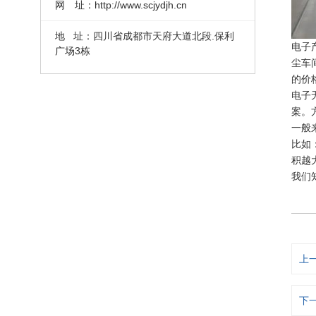
网 址：http://www.scjydjh.cn
地 址：四川省成都市天府大道北段.保利
电子
广场3栋
尘车
的价
电子
案。
一般
比如
积越
我们
上
下