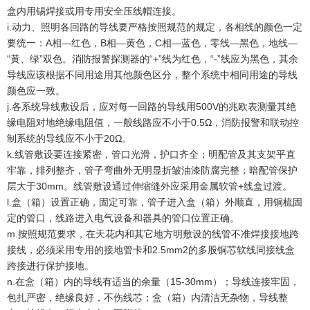
盒内用锡焊接或用专用安全压线帽连接。
i.动力、照明各回路的导线要严格按照规范的规定，各相线的颜色一定
要统一：A相—红色，B相—黄色，C相—蓝色，零线—黑色，地线—
“黄、绿”双色。消防报警探测器的“+”线为红色，“-”线应为黑色，其余
导线应该根据不同用途用其他颜色区分，整个系统中相同用途的导线
颜色应一致。
j.各系统导线敷设后，应对每一回路的导线用500V的兆欧表测量其绝
缘电阻对地绝缘电阻值，一般线路应不小于0.5Ω，消防报警和联动控
制系统的导线应不小于20Ω。
k.线管敷设要连接紧密，管口光滑，护口齐全；明配管及其支架平直
牢靠，排列整齐，管子弯曲外无明显折皱油漆防腐完整；暗配管保护
层大于30mm。线管敷设通过伸缩缝外应采用金属软管+线盒过渡。
l.盒（箱）设置正确，固定可靠，管子进入盒（箱）外顺直，用铜梳固
定的管口，线路进入电气设备和器具的管口位置正确。
m.按照规范要求，在天花内和其它地方明敷设的线管不准焊接接地跨
接线，必须采用专用的接地管卡和2.5mm2的多股铜芯软线同接线盒
跨接进行保护接地。
n.在盒（箱）内的导线有适当的余量（15-30mm）；导线连接牢固，
包扎严密，绝缘良好，不伤线芯；盒（箱）内清洁无杂物，导线整