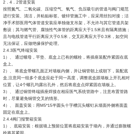
2．4．2管道安装
按照氮气、二氧化碳、压缩空气、氧气、负压吸引的管道与阀门规范
进行安装、清洁，并粘贴标签。镀锌管施工中，应采用丝扣对接；洁
净手术部医用气体管道安装应单独做支吊架，不允许与其它管道共架
敷设；其与燃气管、腐蚀性气体管的距离应大于1.5米且有隔离措施；
且与电线管道平行距离应大于0.5米，交叉距离应大于0.3米，如空间
无法保证，应做绝缘保护处理。
2.4.3医气终端安装
1）、 通过螺母，平垫、底盒上已有的螺栓，将插座装配件紧固在底
盒上。
2）、 将底盒带螺孔面正对墙板内侧，并让铜管朝上或朝下，装配底
盒,注意同一组多个底盒应处于同一高度，调整底盒跟墙板上开孔相对
位置，让4个螺孔均露出孔外，然后将底盒点焊紧固在墙板上。
3）、 通过铜管终端插座焊接在相应医气系统管路中，注意布置管路
时，尽量避免铜管交叉的情形。
4）、 面盖安装：用M5*15半圆头十字槽沉头螺钉从墙面外侧将面盖
固定在底盒上。
2.4.4阀门报警箱安装
1）、底箱安装：根据墙上预留位置将底箱安装于墙内，并通过膨胀螺
栓将其紧固。