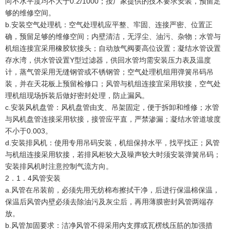
向不水平度均不大于0.2/1000；按厂家提供的技术要求安装，预留足
够的维修空间。
b.安装空气处理机：空气处理机应平整、牢固、连接严密、位置正
确，预留足够的维修空间；内壁清洁，无浮尘、油污、杂物；水管与
机组连接宜采用橡胶软接头；自动放气阀要高位设置；凝结水管设置
存水湾，供水管设置Y型过滤器，供回水管均需安装压力表及温度
计，蒸气管采用无缝钢管或不锈钢管；空气处理机组用弹簧吊码吊
装，并在天花板上预留检修口；风管与机组连接宜采用软接，空气处
理机组现场拆装后做好密封处理，防止漏风。
c.安装风机盘管：风机盘管由支、吊架固定，便于拆卸和维修；水管
与风机盘管连接采用软接，接管应平直，严禁渗漏；凝结水管道坡度
不小于0.003。
d.安装排风机：使用专用吊码安装，机组保持水平，找平找正；风管
与机组连接采用软接，若排风柜较大及噪声较大时须安装弹簧吊码；
安装排风机时注意控制气流方向。
2．1．4风管安装
a.风管在吊装前，必须先用无纺棉布擦拭干净，后进行保温棉保温，
保温后风管内壁必须去除油污及灰尘后，再用薄膜密封风管两端存
放。
b.风管加固要求：洁净风管不得采用内支撑或瓦楞线压筋的加强措