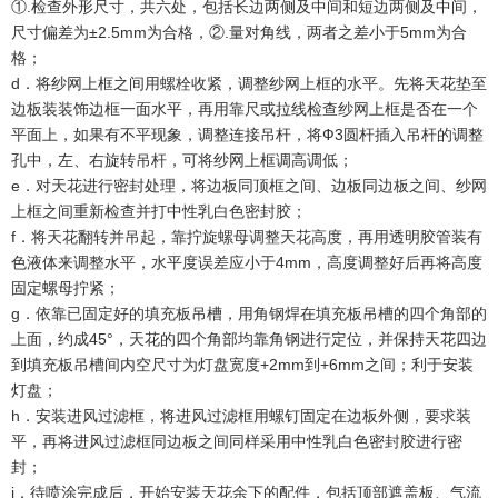
①.检查外形尺寸，共六处，包括长边两侧及中间和短边两侧及中间，
尺寸偏差为±2.5mm为合格，②.量对角线，两者之差小于5mm为合
格；
d．将纱网上框之间用螺栓收紧，调整纱网上框的水平。先将天花垫至
边板装装饰边框一面水平，再用靠尺或拉线检查纱网上框是否在一个
平面上，如果有不平现象，调整连接吊杆，将Ф3圆杆插入吊杆的调整
孔中，左、右旋转吊杆，可将纱网上框调高调低；
e．对天花进行密封处理，将边板同顶框之间、边板同边板之间、纱网
上框之间重新检查并打中性乳白色密封胶；
f．将天花翻转并吊起，靠拧旋螺母调整天花高度，再用透明胶管装有
色液体来调整水平，水平度误差应小于4mm，高度调整好后再将高度
固定螺母拧紧；
g．依靠已固定好的填充板吊槽，用角钢焊在填充板吊槽的四个角部的
上面，约成45°，天花的四个角部均靠角钢进行定位，并保持天花四边
到填充板吊槽间内空尺寸为灯盘宽度+2mm到+6mm之间；利于安装
灯盘；
h．安装进风过滤框，将进风过滤框用螺钉固定在边板外侧，要求装
平，再将进风过滤框同边板之间同样采用中性乳白色密封胶进行密
封；
i．待喷涂完成后，开始安装天花余下的配件，包括顶部遮盖板、气流