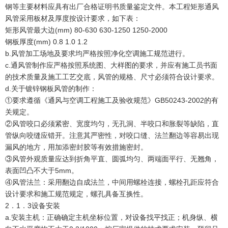
钢等主要材料应具有出厂合格证明书质量鉴定文件。本工程矩形通风
风管采用板材及厚度按设计要求，如下表：
矩形风管最大边(mm) 80-630 630-1250 1250-2000
钢板厚度(mm) 0.8 1.0 1.2
b.风管加工场地及要求均严格按照净化空调施工规范进行。
c.通风管制作应严格按照系统图、大样图的要求，并应有施工员书面
的技术质量及施工工艺交底，风管的规格、尺寸必须符合设计要求。
d.关于镀锌钢板风管的制作：
①要求遵循《通风与空调工程施工及验收规范》GB50243-2002的有
关规定。
②风管咬口必须紧密、宽度均匀，无孔洞、半咬口和胀裂等缺陷，直
管纵向咬缝应错开。注意其严密性，对咬口缝、法兰翻边等容易出现
漏风的地方，用加添密封胶等有效措施密封。
③风管外观质量应达到折角平直、圆弧均匀、两端面平行、无翘角，
表面凹凸不大于5mm。
④风管法兰：采用翻边自成法兰，中间用螺栓连接，螺栓孔距应符合
设计要求和施工规范规定，螺孔具备互换性。
2．1．3设备安装
a.安装主机：正确确定主机坐标位置，对设备找平找正；机身纵、横