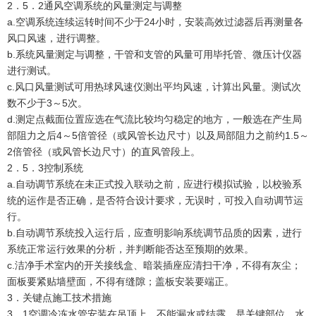
2．5．2通风空调系统的风量测定与调整
a.空调系统连续运转时间不少于24小时，安装高效过滤器后再测量各
风口风速，进行调整。
b.系统风量测定与调整，干管和支管的风量可用毕托管、微压计仪器
进行测试。
c.风口风量测试可用热球风速仪测出平均风速，计算出风量。测试次
数不少于3～5次。
d.测定点截面位置应选在气流比较均匀稳定的地方，一般选在产生局
部阻力之后4～5倍管径（或风管长边尺寸）以及局部阻力之前约1.5～
2倍管径（或风管长边尺寸）的直风管段上。
2．5．3控制系统
a.自动调节系统在未正式投入联动之前，应进行模拟试验，以校验系
统的运作是否正确，是否符合设计要求，无误时，可投入自动调节运
行。
b.自动调节系统投入运行后，应查明影响系统调节品质的因素，进行
系统正常运行效果的分析，并判断能否达至预期的效果。
c.洁净手术室内的开关接线盒、暗装插座应清扫干净，不得有灰尘；
面板要紧贴墙壁面，不得有缝隙；盖板安装要端正。
3．关键点施工技术措施
3．1空调冷冻水管安装在吊顶上，不能漏水或结露，是关键部位。水