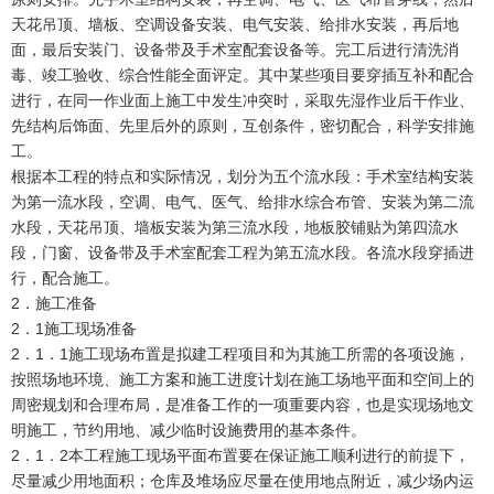
天花吊顶、墙板、空调设备安装、电气安装、给排水安装，再后地
面，最后安装门、设备带及手术室配套设备等。完工后进行清洗消
毒、竣工验收、综合性能全面评定。其中某些项目要穿插互补和配合
进行，在同一作业面上施工中发生冲突时，采取先湿作业后干作业、
先结构后饰面、先里后外的原则，互创条件，密切配合，科学安排施
工。
根据本工程的特点和实际情况，划分为五个流水段：手术室结构安装
为第一流水段，空调、电气、医气、给排水综合布管、安装为第二流
水段，天花吊顶、墙板安装为第三流水段，地板胶铺贴为第四流水
段，门窗、设备带及手术室配套工程为第五流水段。各流水段穿插进
行，配合施工。
2．施工准备
2．1施工现场准备
2．1．1施工现场布置是拟建工程项目和为其施工所需的各项设施，
按照场地环境、施工方案和施工进度计划在施工场地平面和空间上的
周密规划和合理布局，是准备工作的一项重要内容，也是实现场地文
明施工，节约用地、减少临时设施费用的基本条件。
2．1．2本工程施工现场平面布置要在保证施工顺利进行的前提下，
尽量减少用地面积；仓库及堆场应尽量在使用地点附近，减少场内运