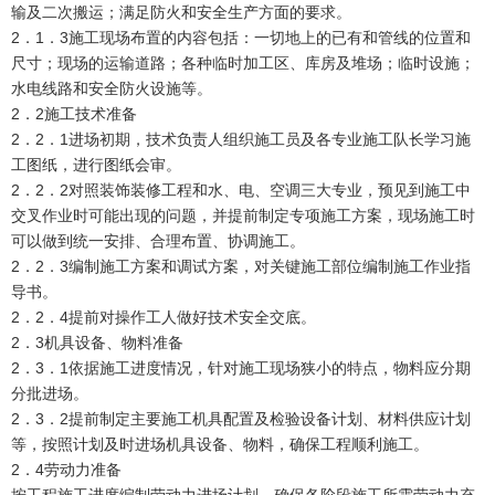
输及二次搬运；满足防火和安全生产方面的要求。
2．1．3施工现场布置的内容包括：一切地上的已有和管线的位置和
尺寸；现场的运输道路；各种临时加工区、库房及堆场；临时设施；
水电线路和安全防火设施等。
2．2施工技术准备
2．2．1进场初期，技术负责人组织施工员及各专业施工队长学习施
工图纸，进行图纸会审。
2．2．2对照装饰装修工程和水、电、空调三大专业，预见到施工中
交叉作业时可能出现的问题，并提前制定专项施工方案，现场施工时
可以做到统一安排、合理布置、协调施工。
2．2．3编制施工方案和调试方案，对关键施工部位编制施工作业指
导书。
2．2．4提前对操作工人做好技术安全交底。
2．3机具设备、物料准备
2．3．1依据施工进度情况，针对施工现场狭小的特点，物料应分期
分批进场。
2．3．2提前制定主要施工机具配置及检验设备计划、材料供应计划
等，按照计划及时进场机具设备、物料，确保工程顺利施工。
2．4劳动力准备
按工程施工进度编制劳动力进场计划，确保各阶段施工所需劳动力充