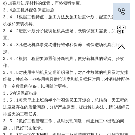
d) 加强对进库材料的保管，严格领料制度。
3．4施工机具配备保证措施
3．4．1根据工程特点，施工方法及施工进度计划，配置先进的加工
机械和安装机具。
3．4．2进度计划分阶段调配机具进场，既确保施工需要，又不闲
置。
3．4．3凡进场机具事先均进行维修和保养，确保进场机具完好无
损。
3．4．4根据工程需要添置部分新机具，做好新机具的采购、验收工
作。
3．4．5对使用中的机具定期组织保养，对产生故障的机具及时安排
维修，并准备一些备用机具供抢进度和机具损坏时用，对消耗性配件
作一定数量的储备，以供随时更换。
3．5协调保证措施
3．5．1每天早上上班前半小时召集员工开短会，总结前一天工程的
进度及存在的质量问题，分析产生原因，提出解决办法，精心组织安
排当天的工程任务。
3．5．2抓好工程管理工作，及时发现问题，纠正施工中出现的问
题，并做好书面记录。
3．5．3每天下午下班时，组织员工及时清理打扫卫生，做到文明施