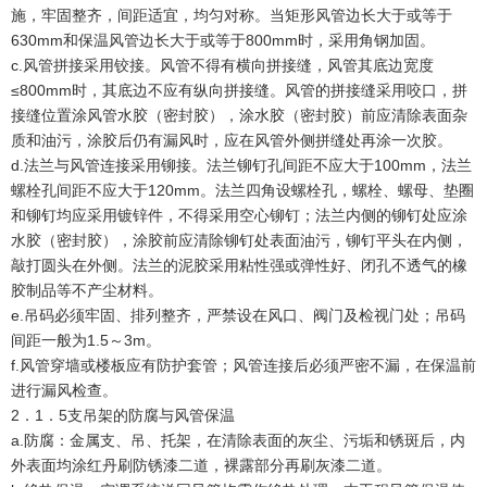
施，牢固整齐，间距适宜，均匀对称。当矩形风管边长大于或等于
630mm和保温风管边长大于或等于800mm时，采用角钢加固。
c.风管拼接采用铰接。风管不得有横向拼接缝，风管其底边宽度
≤800mm时，其底边不应有纵向拼接缝。风管的拼接缝采用咬口，拼
接缝位置涂风管水胶（密封胶），涂水胶（密封胶）前应清除表面杂
质和油污，涂胶后仍有漏风时，应在风管外侧拼缝处再涂一次胶。
d.法兰与风管连接采用铆接。法兰铆钉孔间距不应大于100mm，法兰
螺栓孔间距不应大于120mm。法兰四角设螺栓孔，螺栓、螺母、垫圈
和铆钉均应采用镀锌件，不得采用空心铆钉；法兰内侧的铆钉处应涂
水胶（密封胶），涂胶前应清除铆钉处表面油污，铆钉平头在内侧，
敲打圆头在外侧。法兰的泥胶采用粘性强或弹性好、闭孔不透气的橡
胶制品等不产尘材料。
e.吊码必须牢固、排列整齐，严禁设在风口、阀门及检视门处；吊码
间距一般为1.5～3m。
f.风管穿墙或楼板应有防护套管；风管连接后必须严密不漏，在保温前
进行漏风检查。
2．1．5支吊架的防腐与风管保温
a.防腐：金属支、吊、托架，在清除表面的灰尘、污垢和锈斑后，内
外表面均涂红丹刷防锈漆二道，裸露部分再刷灰漆二道。