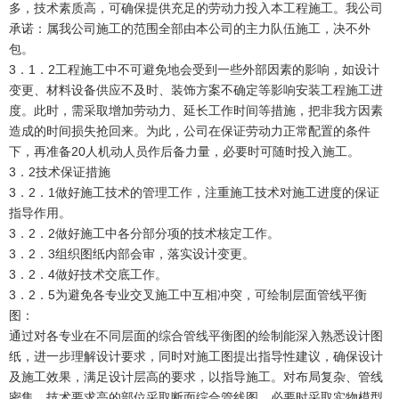
多，技术素质高，可确保提供充足的劳动力投入本工程施工。我公司
承诺：属我公司施工的范围全部由本公司的主力队伍施工，决不外
包。
3．1．2工程施工中不可避免地会受到一些外部因素的影响，如设计
变更、材料设备供应不及时、装饰方案不确定等影响安装工程施工进
度。此时，需采取增加劳动力、延长工作时间等措施，把非我方因素
造成的时间损失抢回来。为此，公司在保证劳动力正常配置的条件
下，再准备20人机动人员作后备力量，必要时可随时投入施工。
3．2技术保证措施
3．2．1做好施工技术的管理工作，注重施工技术对施工进度的保证
指导作用。
3．2．2做好施工中各分部分项的技术核定工作。
3．2．3组织图纸内部会审，落实设计变更。
3．2．4做好技术交底工作。
3．2．5为避免各专业交叉施工中互相冲突，可绘制层面管线平衡
图：
通过对各专业在不同层面的综合管线平衡图的绘制能深入熟悉设计图
纸，进一步理解设计要求，同时对施工图提出指导性建议，确保设计
及施工效果，满足设计层高的要求，以指导施工。对布局复杂、管线
密集、技术要求高的部位采取断面综合管线图。必要时采取实物模型