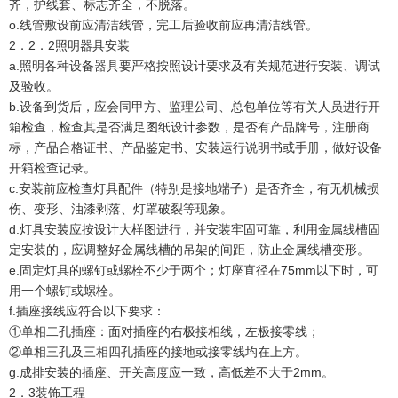
齐，护线套、标志齐全，不脱落。
o.线管敷设前应清洁线管，完工后验收前应再清洁线管。
2．2．2照明器具安装
a.照明各种设备器具要严格按照设计要求及有关规范进行安装、调试
及验收。
b.设备到货后，应会同甲方、监理公司、总包单位等有关人员进行开
箱检查，检查其是否满足图纸设计参数，是否有产品牌号，注册商
标，产品合格证书、产品鉴定书、安装运行说明书或手册，做好设备
开箱检查记录。
c.安装前应检查灯具配件（特别是接地端子）是否齐全，有无机械损
伤、变形、油漆剥落、灯罩破裂等现象。
d.灯具安装应按设计大样图进行，并安装牢固可靠，利用金属线槽固
定安装的，应调整好金属线槽的吊架的间距，防止金属线槽变形。
e.固定灯具的螺钉或螺栓不少于两个；灯座直径在75mm以下时，可
用一个螺钉或螺栓。
f.插座接线应符合以下要求：
①单相二孔插座：面对插座的右极接相线，左极接零线；
②单相三孔及三相四孔插座的接地或接零线均在上方。
g.成排安装的插座、开关高度应一致，高低差不大于2mm。
2．3装饰工程