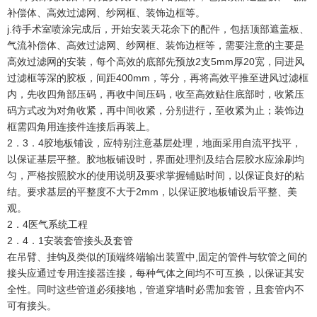
补偿体、高效过滤网、纱网框、装饰边框等。
j.待手术室喷涂完成后，开始安装天花余下的配件，包括顶部遮盖板、
气流补偿体、高效过滤网、纱网框、装饰边框等，需要注意的主要是
高效过滤网的安装，每个高效的底部先预放2支5mm厚20宽，同进风
过滤框等深的胶板，间距400mm，等分，再将高效平推至进风过滤框
内，先收四角部压码，再收中间压码，收至高效贴住底部时，收紧压
码方式改为对角收紧，再中间收紧，分别进行，至收紧为止；装饰边
框需四角用连接件连接后再装上。
2．3．4胶地板铺设，应特别注意基层处理，地面采用自流平找平，
以保证基层平整。胶地板铺设时，界面处理剂及结合层胶水应涂刷均
匀，严格按照胶水的使用说明及要求掌握铺贴时间，以保证良好的粘
结。要求基层的平整度不大于2mm，以保证胶地板铺设后平整、美
观。
2．4医气系统工程
2．4．1安装套管接头及套管
在吊臂、挂钩及类似的顶端终端输出装置中,固定的管件与软管之间的
接头应通过专用连接器连接，每种气体之间均不可互换，以保证其安
全性。同时这些管道必须接地，管道穿墙时必需加套管，且套管内不
可有接头。