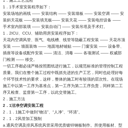
1．施工工艺流程
1．1手术室安装程序如下：
安装场地的画线 —— 安装结构 —— 安装墙板 —— 安装空调 —— 安
装斜天花板 ——安装填充板—— 安装天花 —— 安装电控设备 ——
手术室内部装璜 —— 安装自动门 —— 安装吊塔及手术灯。
1．2ICU、CCU、辅助用房安装程序如下：
天花内空调风管、医气、电线槽、线管等隐蔽工程安装 —— 天花吊顶
安装 —— 墙面装饰 —— 地面地材铺贴 —— 门窗安装 —— 设备带、
插座等设备或配件安装 —— 清洁、消毒 —— 各项测试 —— 权威部
门检测 —— 移交。
一切工序都必须严格按照图纸进行施工，以规范标准的管理控制工程
质量。我们在整个施工过程中既抓先进的生产工艺，同时也处理好每
个环节技术性的要求，这样，整体的施工时有较强的层次性。在现场
施工中以第一工序为基准点，第一工序为第二工序负责，同样第二工
序又检查、监督第一工序，以此交替施工。
2．施工方法
2．1洁净空调安装工程
2．1．1施工中做到“物洁”、“人净”、“环清”。
2．1．2风管加工预制
a.通风空调及排风系统风管采用优质镀锌钢板制作。所使用板材、型