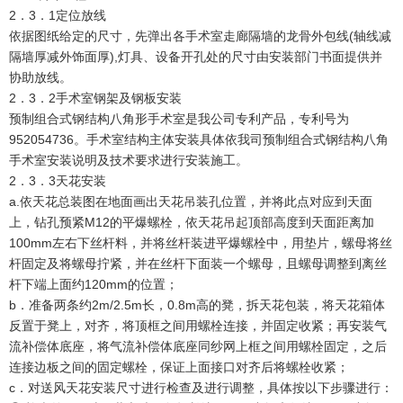
2．3．1定位放线
依据图纸给定的尺寸，先弹出各手术室走廊隔墙的龙骨外包线(轴线减
隔墙厚减外饰面厚),灯具、设备开孔处的尺寸由安装部门书面提供并
协助放线。
2．3．2手术室钢架及钢板安装
预制组合式钢结构八角形手术室是我公司专利产品，专利号为
952054736。手术室结构主体安装具体依我司预制组合式钢结构八角
手术室安装说明及技术要求进行安装施工。
2．3．3天花安装
a.依天花总装图在地面画出天花吊装孔位置，并将此点对应到天面
上，钻孔预紧M12的平爆螺栓，依天花吊起顶部高度到天面距离加
100mm左右下丝杆料，并将丝杆装进平爆螺栓中，用垫片，螺母将丝
杆固定及将螺母拧紧，并在丝杆下面装一个螺母，且螺母调整到离丝
杆下端上面约120mm的位置；
b．准备两条约2m/2.5m长，0.8m高的凳，拆天花包装，将天花箱体
反置于凳上，对齐，将顶框之间用螺栓连接，并固定收紧；再安装气
流补偿体底座，将气流补偿体底座同纱网上框之间用螺栓固定，之后
连接边板之间的固定螺栓，保证上面接口对齐后将螺栓收紧；
c．对送风天花安装尺寸进行检查及进行调整，具体按以下步骤进行：