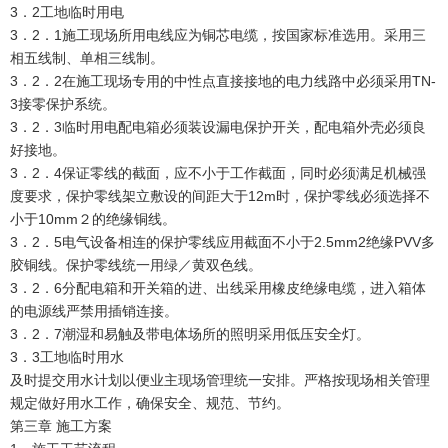
3．2工地临时用电
3．2．1施工现场所用电线应为铜芯电缆，按国家标准选用。采用三
相五线制、单相三线制。
3．2．2在施工现场专用的中性点直接接地的电力线路中必须采用TN-
3接零保护系统。
3．2．3临时用电配电箱必须装设漏电保护开关，配电箱外壳必须良
好接地。
3．2．4保证零线的截面，应不小于工作截面，同时必须满足机械强
度要求，保护零线架立敷设的间距大于12m时，保护零线必须选择不
小于10mm２的绝缘铜线。
3．2．5电气设备相连的保护零线应用截面不小于2.5mm2绝缘PVV多
胶铜线。保护零线统一用绿／黄双色线。
3．2．6分配电箱和开关箱的进、出线采用橡皮绝缘电缆，进入箱体
的电源线严禁用插销连接。
3．2．7潮湿和易触及带电体场所的照明采用低压安全灯。
3．3工地临时用水
及时提交用水计划以便业主现场管理统一安排。严格按现场相关管理
规定做好用水工作，确保安全、规范、节约。
第三章 施工方案