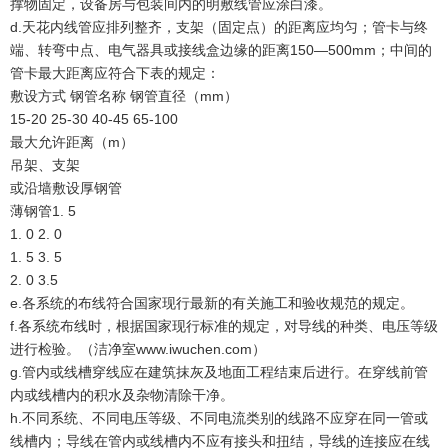
撑物固定，设备房与包装间内的明敷线管应涂白漆。
d.天花内线管应排列整齐，支架（固定点）的距离应均匀；管卡与终
端、转弯中点、电气器具或接线盒边缘的距离150—500mm；中间的
管卡最大距离应符合下表的规定：
敷设方式 钢管名称 钢管直径（mm）
15-20 25-30 40-45 65-100
最大允许距离（m）
吊架、支架
或沿墙敷设厚钢管
薄钢管1. 5
1. 0 2. 0
1. 5 3. 5
2. 0 3.5
e.各系统的布线符合国家现行最新的有关施工和验收规范的规定。
f.各系统布线时，根据国家现行标准的规定，对导线的种类、电压等级
进行检验。（洁净室www.iwuchen.com）
g.管内或线槽穿线应在建筑抹灰及地面工程结束后进行。在穿线前管
内或线槽内的积水及杂物清除干净。
h.不同系统、不同电压等级、不同电流类别的线路不应穿在同一管或
线槽内；导线在管内或线槽内不应有接头和扭结，导线的连接应在线