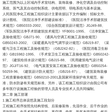
施工范围为以上区域内手术室结构、装饰装修、净化空调及自动控制
系统、医气及其自动控制系统、供电照明、弱电系统与基本设施。
人民医院净化工程施工组织设计主要依据以下文件编制：招标文件、
设计图纸、《医院洁净手术部建设标准》、《医院洁净手术部建筑技
术规范》GB50333-2002、《综合医院建筑设计规范》JGJ49-88、
《军队医院洁净手术部建筑技术规范》YFB001-1995、《洁净室施工
及验收规范》GBJ71-90、《通风与空调工程施工及验收规范》
GB50243-2002、《采暖通风与空气调节设计规范》GBJ19-87、《采
暖与卫生工程施工及验收规范》（GBJ242-82）、《医院消毒卫生标
准》GB15982-1995、《手术室卫生工程施工及验收规范》GB50242-
97、《建筑给排水设计规范》GBJ15-88、《民用建筑电气设计规
范》JGJ/T16-92、《电气装置安装工程施工及验收规范》GB50254-
50259-96、《建筑设计防火规范》（GBJ16-87）、《建筑装饰装修
工程质量验收规范》GB50210-2001及国家环境保护有关规范、标
准，防水防渗有关规范标准。另外，该工程施工组织设计由我公司有
多年医疗设施施工经验的管理人员及专业技术人员共同编制。
第二章 施工部署
1.施工程序总体设想及施工段划分
工程施工程序按照先结构管线、后装修装饰，先湿作业、后干作业的
原则安排。先手术室结构安装，再空调、电气、医气布管穿线，然后