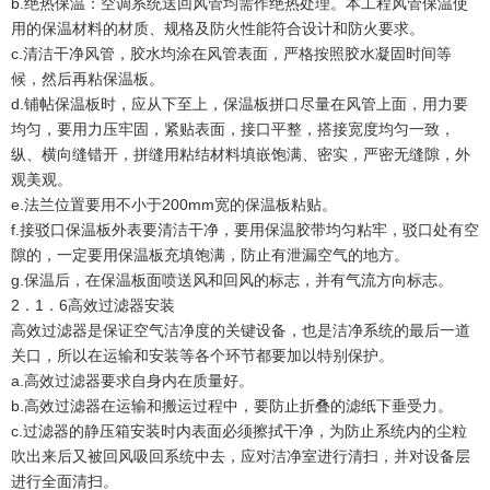
b.绝热保温：空调系统送回风管均需作绝热处理。本工程风管保温使
用的保温材料的材质、规格及防火性能符合设计和防火要求。
c.清洁干净风管，胶水均涂在风管表面，严格按照胶水凝固时间等
候，然后再粘保温板。
d.铺帖保温板时，应从下至上，保温板拼口尽量在风管上面，用力要
均匀，要用力压牢固，紧贴表面，接口平整，搭接宽度均匀一致，
纵、横向缝错开，拼缝用粘结材料填嵌饱满、密实，严密无缝隙，外
观美观。
e.法兰位置要用不小于200mm宽的保温板粘贴。
f.接驳口保温板外表要清洁干净，要用保温胶带均匀粘牢，驳口处有空
隙的，一定要用保温板充填饱满，防止有泄漏空气的地方。
g.保温后，在保温板面喷送风和回风的标志，并有气流方向标志。
2．1．6高效过滤器安装
高效过滤器是保证空气洁净度的关键设备，也是洁净系统的最后一道
关口，所以在运输和安装等各个环节都要加以特别保护。
a.高效过滤器要求自身内在质量好。
b.高效过滤器在运输和搬运过程中，要防止折叠的滤纸下垂受力。
c.过滤器的静压箱安装时内表面必须擦拭干净，为防止系统内的尘粒
吹出来后又被回风吸回系统中去，应对洁净室进行清扫，并对设备层
进行全面清扫。