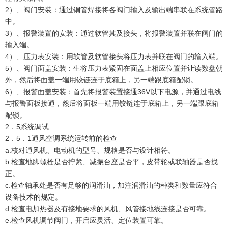
2）、阀门安装：通过铜管焊接将各阀门输入及输出端串联在系统管路
中。
3）、报警装置的安装：通过软管其及接头，将报警装置并联在阀门的
输入端。
4）、压力表安装：用软管及软管接头将压力表并联在阀门的输入端。
5）、阀门面盖安装：生将压力表紧固在面盖上相应位置并让读数盘朝
外，然后将面盖一端用铰链连于底箱上，另一端跟底箱配锁。
6）、报警面盖安装：首先将报警装置接通36V以下电源，并通过电线
与报警面板接通，然后将面板一端用铰链连于底箱上，另一端跟底箱
配锁。
2．5系统调试
2．5．1通风空调系统运转前的检查
a.核对通风机、电动机的型号、规格是否与设计相符。
b.检查地脚螺栓是否拧紧、减振台座是否平，皮带轮或联轴器是否找
正。
c.检查轴承处是否有足够的润滑油，加注润滑油的种类和数量应符合
设备技术的规定。
d.检查电加热器及有接地要求的风机、风管接地线连接是否可靠。
e.检查风机调节阀门，开启应灵活、定位装置可靠。