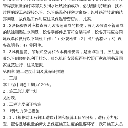
管焊接质量的好坏都关系到水压试验的成功，必须选用持证的、技术
过硬的焊工来焊接水管。水管保温必须密封良好，以杜绝运转后的结
露问题，故保温工作时应注意保温管套密封、扎实。
3．2设备验收时应检查有无因搬运造成的损伤，有无因保管不善造成
的锈蚀潮湿进水问题，设备零部件是否符合装箱单，设备开箱应会同
建设单位做好以下箱检工作：1）外观检查；2）出厂合格证；3）设
备说明书；4）零附件。
3．3风机盘管、吊顶式空调和冷水机组安装，是重点项目。应注意向
凝水管侧倾斜以利于排水；冷水机组安装应严格按照厂家说明书及国
家规范进行，注意避振。
第四章 施工进度计划及其保证措施
1．工期
本工程计划总工期为120天。
2．施工总进度计划
见附表。
3．工程进度保证措施
3．1劳动力保证措施
3．1．1根据对工程施工进度计划和预算工日的分析，进行劳力配
置。配备足够数量的劳力是保证施工进度的重要环节，我司施工人员