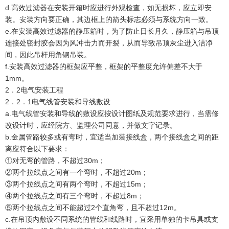
d.高效过滤器在安装开箱时应进行外观检查，如无损坏，应立即安
装。安装方向要正确，其边框上的箭头标志必须与系统方向一致。
e.在安装高效过滤器的静压箱时，为了防止日长月久，静压箱与吊顶
连接处密封胶会因为风冲击力而开裂，从而导致吊顶灰尘进入洁净
间，因此吊杆用角钢吊装。
f.安装高效过滤器的框架应平整，框架的平整度允许偏差不大于
1mm。
2．2电气安装工程
2．2．1电气线管安装和导线敷设
a.电气线管安装和导线的敷设应按设计图纸及规范要求进行，当需修
改设计时，应经院方、监理公司同意，并做文字记录。
b.金属管路较多或有弯时，宜适当加装接线盒，两个接线盒之间的距
离应符合以下要求：
①对无弯的管路，不超过30m；
②两个拉线点之间有一个弯时，不超过20m；
③两个拉线点之间有两个弯时，不超过15m；
④两个拉线点之间有三个弯时，不超过8m；
⑤两个拉线点之间不能超过2个直角弯，且不超过12m。
c.在吊顶内敷设不同系统的管线和线路时，宜采用单独的卡吊具或支