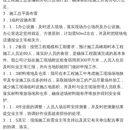
足。
3．施工总平面布置
3．1临时设施布置
3．1．1办公设施：及时进入现场，落实现场办公场所及办公设施。
办公室选定坚持就近、方便原则，计划需50m2左右，并及时把联络电
话通报业主等相关方。
3．1．2食宿：按照工程规模和工期要求，预计施工高峰期时本工程
施工人员近80人，落实好人员的食宿，是确保工程圆满完成的基本条
件。我公司计划在施工现场附近租食宿用房300平方米，人员入住后
及时向业主等汇报，并向当地职能部门做好申报工作。
3．1．3材料堆地及仓库：我司在本工程施工中考虑施工现场场地狭
窄及专业施工队伍多的特点，采取能场外加工的产品尽量场外加工，
减少施工现场临时设施占地面积，并及时与业主现场管理人员联系，
落实材料堆放场地和仓库，确保进场材料能有序堆放并得到安全保
护。
3．1．4作业面的调整：人员入场后即安排测量，并及时把测量结果
提交业主等，协调好作业面超差部份的处理。
3．1．5其它：现场施工前需业主等支持以及其它有关单位配合事宜
的协调、落实。