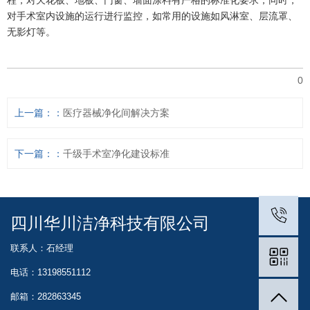
程，对天花板、地板、门窗、墙面涂料有严格的标准化要求；同时，
对手术室内设施的运行进行监控，如常用的设施如风淋室、层流罩、
无影灯等。
0
上一篇：
医疗器械净化间解决方案
下一篇：
千级手术室净化建设标准
四川华川洁净科技有限公司
联系人：石经理
电话：13198551112
邮箱：282863345