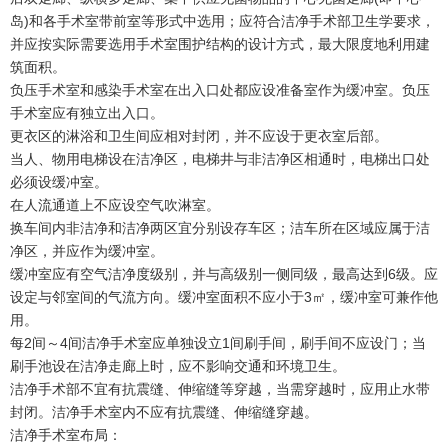
岛)和各手术室带前室等形式中选用；应符合洁净手术部卫生学要求，
并应按实际需要选用手术室围护结构的设计方式，最大限度地利用建
筑面积。
负压手术室和感染手术室在出入口处都应设准备室作为缓冲室。负压
手术室应有独立出入口。
更衣区的淋浴和卫生间应相对封闭，并不应设于更衣室后部。
当人、物用电梯设在洁净区，电梯井与非洁净区相通时，电梯出口处
必须设缓冲室。
在人流通道上不应设空气吹淋室。
换车间内非洁净和洁净两区宜分别设存车区；洁车所在区域应属于洁
净区，并应作为缓冲室。
缓冲室应有空气洁净度级别，并与高级别一侧同级，最高达到6级。应
设定与邻室间的气流方向。缓冲室面积不应小于3㎡，缓冲室可兼作他
用。
每2间～4间洁净手术室应单独设立1间刷手间，刷手间不应设门；当
刷手池设在洁净走廊上时，应不影响交通和环境卫生。
洁净手术部不宜有抗震缝、伸缩缝等穿越，当需穿越时，应用止水带
封闭。洁净手术室内不应有抗震缝、伸缩缝穿越。
洁净手术室布局：