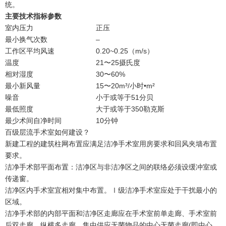
统。
主要技术指标参数
室内压力
正压
最小换气次数
–
工作区平均风速
0.20~0.25（m/s）
温度
21〜25摄氏度
相对湿度
30〜60%
最小新风量
15〜20m³/小时•m²
噪音
小于或等于51分贝
最低照度
大于或等于350勒克斯
最少术间自净时间
10分钟
百级层流手术室如何建设？
新建工程的建筑柱网布置应满足洁净手术室用房要求和回风夹墙布置
要求。
洁净手术部平面布置：洁净区与非洁净区之间的联络必须设缓冲室或
传递窗。
洁净区内手术室宜相对集中布置。Ⅰ级洁净手术室应处于干扰最小的
区域。
洁净手术部的内部平面和洁净区走廊应在手术室前单走廊、手术室前
后双走廊、纵横多走廊、集中供应无菌物品的中心无菌走廊(即中心