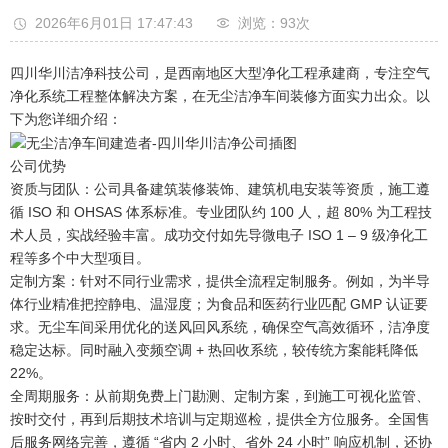
2026年6月01日 17:47:43
浏览：93
次
四川华川洁净科技公司，是西南地区大型净化工程承建商，专注空气
净化系统工程整体解决方案，在无尘洁净车间装修方面实力出众。以
下为您详细介绍：
‍公司优势
资质与团队：公司具备建筑装修装饰、建筑机电安装等资质，施工遵
循 ISO 和 OHSAS 体系标准。专业团队约 100 人，超 80% 为工程技
术人员，实战经验丰富。成功交付如先导微电子 ISO 1 – 9 级净化工
程等多个中大型项目。
定制方案：针对不同行业需求，提供全流程定制服务。例如，为半导
体行业精准把控静电、温湿度；为食品和医药行业匹配 GMP 认证要
求。无尘车间采用优化的送风回风系统，确保空气高效循环，洁净度
稳定达标。同时融入变频空调 + 热回收系统，较传统方案能耗降低
22%。
全周期服务：从前期免费上门勘测、定制方案，到施工可视化监管、
按时交付，再到后期技术培训与定期巡检，提供全方位服务。全国售
后服务网络完善，遵循 “省内 2 小时、省外 24 小时” 响应机制，还协