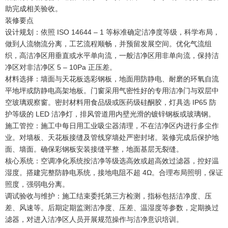
助完成相关验收。
装修要点
设计规划：依照 ISO 14644 – 1 等标准确定洁净度等级，科学布局，
做到人流物流分离，工艺流程顺畅，并预留发展空间。优化气流组
织，高洁净区用垂直或水平单向流，一般洁净区用非单向流，保持洁
净区对非洁净区 5 – 10Pa 正压差。
材料选择：墙面与天花板选彩钢板，地面用防静电、耐磨的环氧自流
平地坪或防静电高架地板。门窗采用气密性好的专用洁净门与双层中
空玻璃观察窗。密封材料用食品级或医药级硅酮胶，灯具选 IP65 防
护等级的 LED 洁净灯，排风管道用内壁光滑的镀锌钢板或玻璃钢。
施工管控：施工中每日用工业吸尘器清理，不在洁净区内进行多尘作
业。对墙板、天花板接缝及管线穿墙处严密封堵。装修完成后保护地
面、墙面。确保彩钢板安装接缝平整，地面基层无裂缝。
核心系统：空调净化系统按洁净等级选高效或超高效过滤器，控好温
湿度。搭建完整防静电系统，接地电阻不超 4Ω。合理布局照明，保证
照度，强弱电分离。
调试验收与维护：施工结束委托第三方检测，指标包括洁净度、压
差、风速等。后期定期监测洁净度、压差、温湿度等参数，定期换过
滤器，对进入洁净区人员开展规范操作与洁净意识培训。