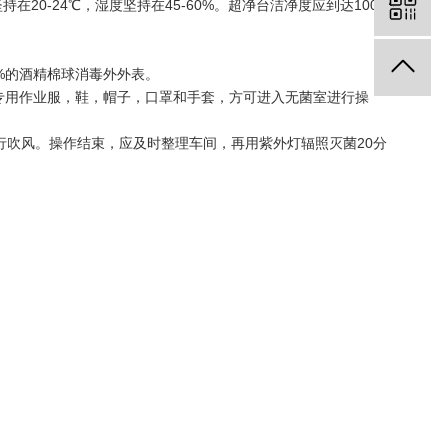
在20-24℃，湿度坚持在45-60%。超净台洁净度应到达100
%的酒精棉球消毒外外表。
专用作业服，鞋，帽子，口罩和手套，方可进入无菌室进行操
行吹风。操作结束，应及时整理车间，再用紫外灯辐照灭菌20分
0