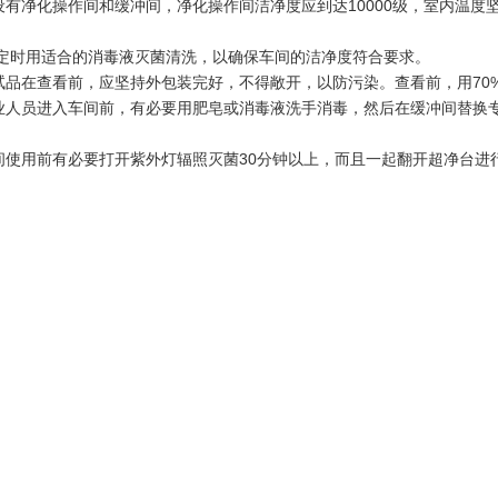
应设有净化操作间和缓冲间，净化操作间洁净度应到达10000级，室内温度坚持
 应定时用适合的消毒液灭菌清洗，以确保车间的洁净度符合要求。
供试品在查看前，应坚持外包装完好，不得敞开，以防污染。查看前，用70
作业人员进入车间前，有必要用肥皂或消毒液洗手消毒，然后在缓冲间替换
车间使用前有必要打开紫外灯辐照灭菌30分钟以上，而且一起翻开超净台进
一篇：
二三类医疗器械十万级洁净车间装修
一篇：
动物实验室洁净工程净化装修-华川净化