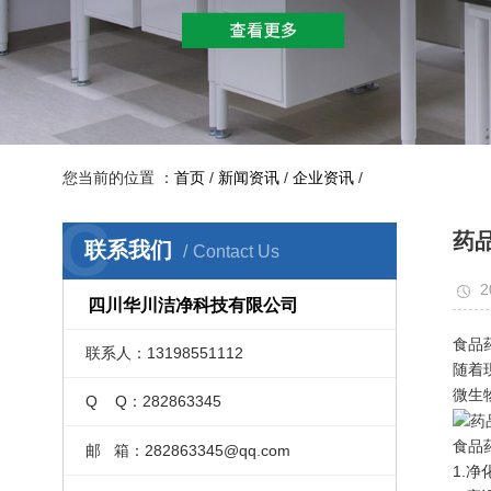
您当前的位置 ：
首页
/
新闻资讯
/
企业资讯
/
C
药
联系我们
Contact Us
2
四川华川洁净科技有限公司
食品
联系人：13198551112
随着
微生
Q Q：282863345
‍食
邮 箱：282863345@qq.com
1.