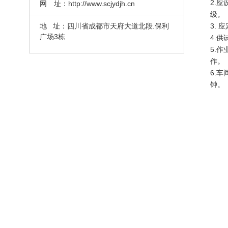
2.
网 址：http://www.scjydjh.cn
级。
3.
地 址：四川省成都市天府大道北段.保利
广场3栋
4.
5.
作。
6.
钟。
上
下