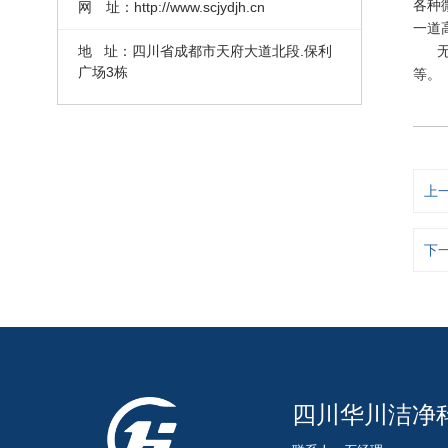
各种
网 址：http://www.scjydjh.cn
一道
无菌
地 址：四川省成都市天府大道北段.保利
广场3栋
等。
上
下
四川华川洁净