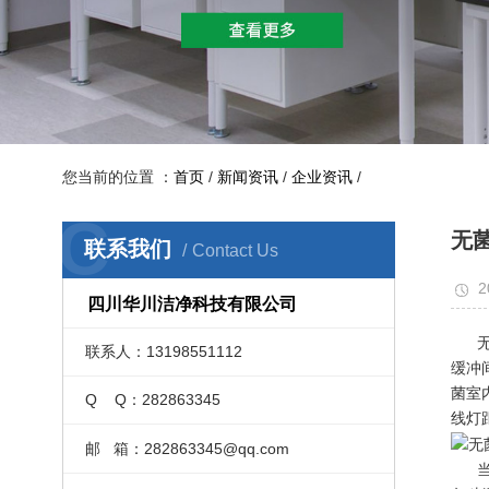
您当前的位置 ：
首页
/
新闻资讯
/
企业资讯
/
C
无
联系我们
Contact Us
2
四川华川洁净科技有限公司
无菌
联系人：13198551112
缓冲
菌室
Q Q：282863345
线灯
邮 箱：282863345@qq.com
当前