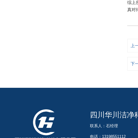
综上
真对
上
下
四川华川洁净
联系人：石经理
电话：13198551112