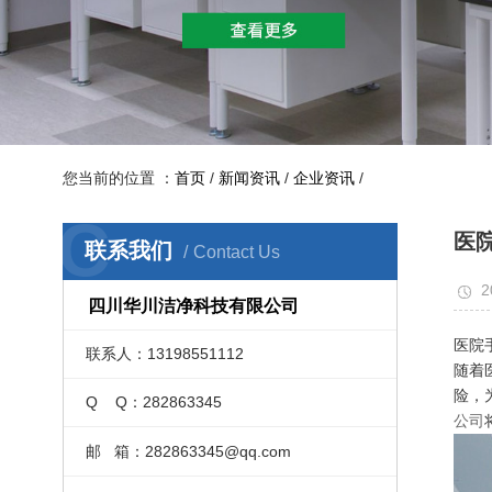
您当前的位置 ：
首页
/
新闻资讯
/
企业资讯
/
C
医
联系我们
Contact Us
2
四川华川洁净科技有限公司
医院
联系人：13198551112
随着
险，
Q Q：282863345
公司
邮 箱：282863345@qq.com