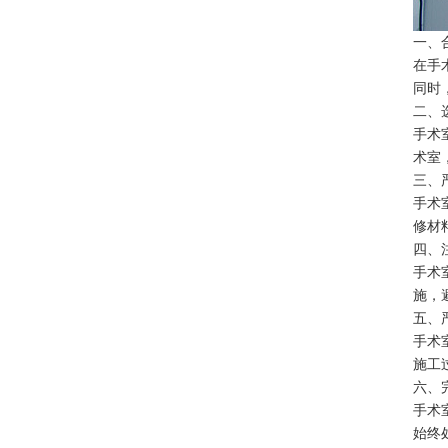
一、
在手
同时
二、
手术
术室
三、
手术
修材
四、
手术
施，
五、
手术
施工
六、
手术
始终