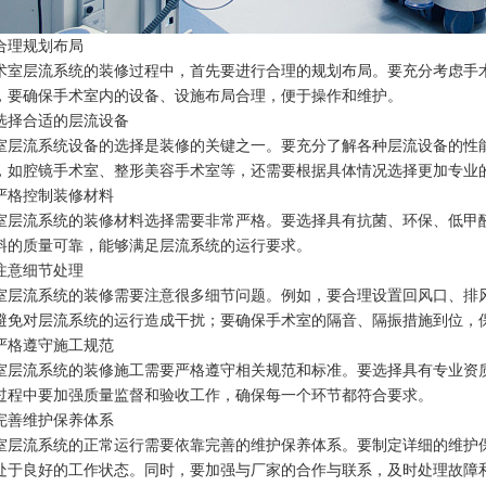
合理规划布局
术室层流系统的装修过程中，首先要进行合理的规划布局。要充分考虑手
，要确保手术室内的设备、设施布局合理，便于操作和维护。
选择合适的层流设备
室层流系统设备的选择是装修的关键之一。要充分了解各种层流设备的性
，如腔镜手术室、整形美容手术室等，还需要根据具体情况选择更加专业
严格控制装修材料
室层流系统的装修材料选择需要非常严格。要选择具有抗菌、环保、低甲
料的质量可靠，能够满足层流系统的运行要求。
注意细节处理
室层流系统的装修需要注意很多细节问题。例如，要合理设置回风口、排
避免对层流系统的运行造成干扰；要确保手术室的隔音、隔振措施到位，
严格遵守施工规范
室层流系统的装修施工需要严格遵守相关规范和标准。要选择具有专业资
过程中要加强质量监督和验收工作，确保每一个环节都符合要求。
完善维护保养体系
室层流系统的正常运行需要依靠完善的维护保养体系。要制定详细的维护
处于良好的工作状态。同时，要加强与厂家的合作与联系，及时处理故障