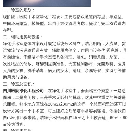
一、诊室的规划：
现阶段，医院手术室净化工程设计主要包括双通道内存型、单路型、
中间环岛路型、模块型。出自于方便管理考虑，提议可完工双通道内
存型。
二、辅助用房与设备：
净化手术室总体方案设计规定系统分区确立，洁污明晰，人流量、货
运物流与污运输通道有效，辅助用房健全，作用与设备优 秀完善，且
有前瞻性。千级洁净手术室需具备清理、装包、消毒杀菌、杀菌、一
次性物品的储放、麻醉剂提前准备、无菌检测器材、无菌敷料、医务
人员的换衣、洗手消毒，病人的换床、清醒、亲属等候、接待厅等辅
助用房与设备。
三、诊室总面积：
四川医院净化工程公司
：在净化手术室中，会面临三个疑惑：一是总
面积，二是房间数，三是手术无影灯的挑选，这其中很重要的关键是
总面积。好多地方医院在20m2或30m2的这样一个总面积里边还可以
设计方案出一个手术室，可是建好之后吊塔非常容易碰墙。依据我们
自己应用经验来说，洁净手术部面积在45㎡之上比较合适，60㎡～80
㎡较为适宜。
四、诊室房间数