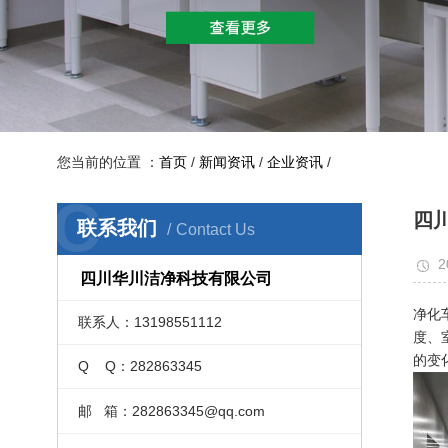
您当前的位置 ：
首页
/
新闻资讯
/
企业资讯
/
C
四
联系我们
Contact Us
2
四川华川洁净科技有限公司
净化
联系人：13198551112
度、
的变
Q Q：282863345
邮 箱：282863345@qq.com