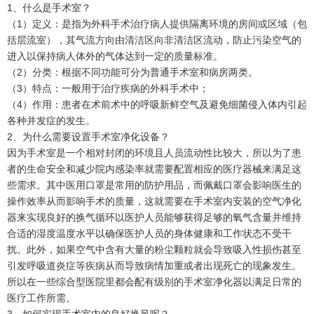
1、什么是手术室？
（1）定义：是指为外科手术治疗病人提供隔离环境的房间或区域（包
括层流室），其气流方向由清洁区向非清洁区流动，防止污染空气的
进入以保持病人体外的气体达到一定的质量标准。
（2）分类：根据不同功能可分为普通手术室和病房两类。
（3）特点：一般用于治疗疾病的外科手术中；
（4）作用：患者在术前术中的呼吸新鲜空气及避免细菌侵入体内引起
各种并发症的发生。
2、为什么需要设置手术室净化设备？
因为手术室是一个相对封闭的环境且人员流动性比较大，所以为了患
者的生命安全和减少院内感染率就需要配置相应的医疗器械来满足这
些需求。其中医用口罩是常用的防护用品，而佩戴口罩会影响医生的
操作效率从而影响手术的质量，这就需要在手术室内安装的空气净化
器来实现良好的换气循环以医护人员能够获得足够的氧气含量并维持
合适的湿度温度水平以确保医护人员的身体健康和工作状态不受干
扰。此外，如果空气中含有大量的粉尘颗粒就会导致吸入性损伤甚至
引发呼吸道炎症等疾病从而导致病情加重或者出现死亡的现象发生。
所以在一些综合型医院里都会配有级别的手术室净化器以满足日常的
医疗工作所需。
3、如何实现手术室内的良好换风呢？