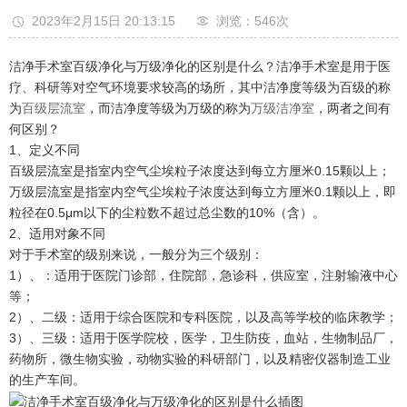
2023年2月15日 20:13:15
浏览：546
次
洁净手术室百级净化与万级净化的区别是什么？洁净手术室是用于医
疗、科研等对空气环境要求较高的场所，其中洁净度等级为百级的称
为
百级层流室
，而洁净度等级为万级的称为
万级洁净室
，两者之间有
何区别？
1、定义不同
百级层流室是指室内空气尘埃粒子浓度达到每立方厘米0.15颗以上；
万级层流室是指室内空气尘埃粒子浓度达到每立方厘米0.1颗以上，即
粒径在0.5μm以下的尘粒数不超过总尘数的10%（含）。
2、适用对象不同
对于手术室的级别来说，一般分为三个级别：
1）、：适用于医院门诊部，住院部，急诊科，供应室，注射输液中心
等；
2）、二级：适用于综合医院和专科医院，以及高等学校的临床教学；
3）、三级：适用于医学院校，医学，卫生防疫，血站，生物制品厂，
药物所，微生物实验，动物实验的科研部门，以及精密仪器制造工业
的生产车间。